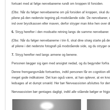
fortsæt med at følge nervebanerne rundt om kroppen til forsiden.
(Obs: Når du følger nervebanerne om på forsiden af kroppen, skal du
pilene på den nederste tegning på modstående side. De nervebaner, d
ind over brystkassen eller maven, derfor stryger man ikke hen over d
6.
Stryg herefter i den modsatte retning langs de samme nervebaner.
(Obs: Når du følger nervebanerne i trin 6, skal dine strøg starte på d
af pilene i det nederste fotografi på modstående side, og du stryger
7.
Stryg herefter ned langs armene og benene.
Personen lægger sig igen med ansigtet nedad, og du begynder forfra 
Denne fremgangsmåde fortsættes, indtil personen får en cognition eller
meget gode indikatorer. Det kan også være, at han oplever, at en knog
ledsages af et dumpt smæld. Her bør Nerveassisten afsluttes for d
Nerveassisten bør gentages dagligt, indtil
alle
stående bølger er frigjo