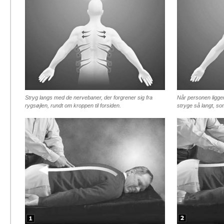
Stryg langs med de nervebaner, der forgrener sig fra
Når personen ligge
rygsøjlen, rundt om kroppen til forsiden.
stryge så langt, so