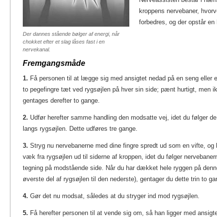
kroppens nervebaner, hvor
forbedres, og der opstår en l
Der dannes stående bølger af energi, når
chokket efter et slag låses fast i en
nervekanal.
Fremgangsmåde
1.
Få personen til at lægge sig med ansigtet nedad på en seng eller e
to pegefingre tæt ved rygsøjlen på hver sin side; pænt hurtigt, men ik
gentages derefter to gange.
2.
Udfør herefter samme handling den modsatte vej, idet du følger d
langs rygsøjlen. Dette udføres tre gange.
3.
Stryg nu nervebanerne med dine fingre spredt ud som en vifte, og
væk fra rygsøjlen ud til siderne af kroppen, idet du følger nervebaner
tegning på modstående side. Når du har dækket hele ryggen på denne
øverste del af rygsøjlen til den nederste), gentager du dette trin to ga
4.
Gør det nu modsat, således at du stryger ind mod rygsøjlen.
5.
Få herefter personen til at vende sig om, så han ligger med ansig