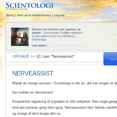
|
|
Sprog
Start på et online-kursus
Log ind
Kursus om assister ved sygdom og
skader
- Scientologis Frivillige Hjælpere
Gratis online-kurser fra Håndbog i
Scientologi
Lær mere »
OPGAVE >>
10. Læs ”Nerveassist”.
Klik 
NERVEASSIST
Blandt de mange assister i Scientologi er der én, der kan bruges til at
Den kaldes en Nerveassist.
Kiropraktisk regulering af rygsøjlen er ofte vellykket. Men nogle gang
skal den justeres gang efter gang. Nerveassisten blev faktisk udviklet
og mange af dem bruger den nu.