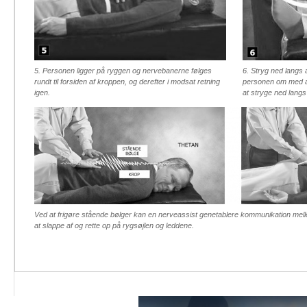
5. Personen ligger på ryggen og nervebanerne følges
6. Stryg ned langs
rundt til forsiden af kroppen, og derefter i modsat retning
personen om med a
igen.
at stryge ned langs
Ved at frigøre stående bølger kan en nerveassist genetablere kommunikation mell
at slappe af og rette op på rygsøjlen og leddene.