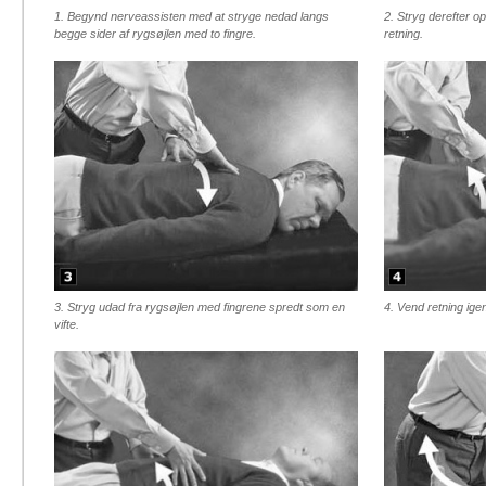
1. Begynd nerveassisten med at stryge nedad langs
2. Stryg derefter o
begge sider af rygsøjlen med to fingre.
retning.
3. Stryg udad fra rygsøjlen med fingrene spredt som en
4. Vend retning igen
vifte.