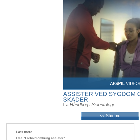
AFSPIL
VIDEO
ASSISTER VED SYGDOM 
SKADER
fra
Håndbog i Scientologi
<< Start nu
Læs mere
Læs ”Forhold omkring assister”.