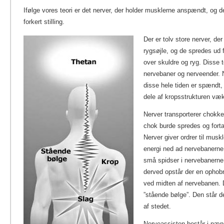
Ifølge vores teori er det nerver, der holder musklerne anspændt, og d
forkert stilling.
Der er tolv store nerver, de
rygsøjle, og de spredes ud f
over skuldre og ryg. Disse t
nervebaner og nerveender. N
disse hele tiden er spændt, 
dele af kropsstrukturen væk
Nerver transporterer chokke
chok burde spredes og forta
Nerver giver ordrer til musk
energi ned ad nervebanerne.
små spidser i nervebanerne
derved opstår der en ophobn
ved midten af nervebanen. 
”stående bølge”. Den står d
af stedet.
Nerveassisten består i næns