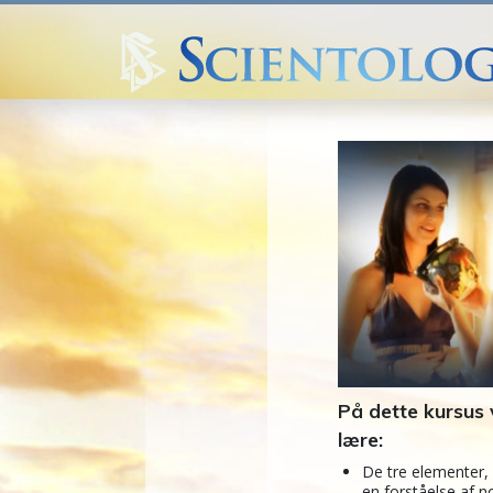
På dette kursus v
lære:
De tre elementer, 
en forståelse af n