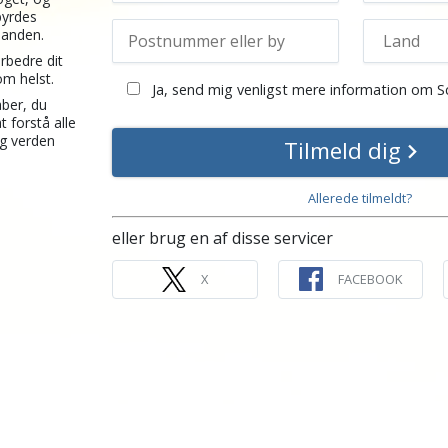
byrdes
inanden.
rbedre dit
om helst.
Ja, send mig venligst mere information om S
ber, du
t forstå alle
g verden
Tilmeld dig
Allerede tilmeldt?
eller brug en af disse servicer
X
FACEBOOK