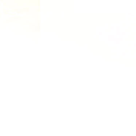
©
Regl