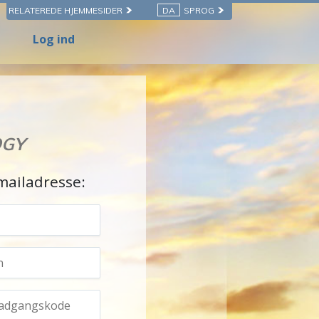
RELATEREDE HJEMMESIDER
DA
SPROG
Log ind
OGY
mailadresse: