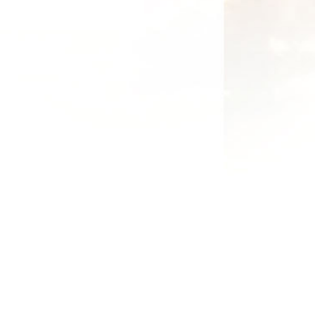
t.
r brug