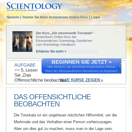
|
|
Sprache
Starten Sie Ihren kostenlosen Online-Kurs
Login
Der Kurs „Die emotionelle Tonskala“
-
Kostenloser Online-Kurs der
Ehrenamtlichen Scientology Geistlichen
vom Scientology-Handbuch
Erfahren Sie mehr »
BEGINNEN SIE JETZT »
AUFGABE
Hier klicken, um mit einem kostenlosen Online-
>>
5. Lesen
Kurs der Ehrenamtlichen Geistlichen zu beginnen
Sie „Das
Offensichtliche beobachten“
ALLE KURSE ZEIGEN »
DAS OFFENSICHTLICHE
BEOBACHTEN
Die Tonskala ist ein ungeheuer nützliches Hilfsmittel, um die
Merkmale und das Verhalten einer Person vorherzusagen.
Aber um dies gut zu machen, muss man in der Lage sein,