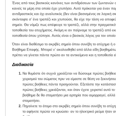
Ένας από τους βασικούς κανόνες των αντιδράσεων των ζωντανών ο
κανείς τα μέρη στα οποία έχει χτυπήσει. Αυτό πρόκειται για έναν π
αντιδραστικός και όχι αναλυτικός (δεν είναι βασισμένος σε λογική σ
σκόνταφτε σ’ ένα τραπέζι και χτυπούσε, θα είχε την τάση να αποφε
σημείο. Θα νόμιζε πως απέφευγε το τραπέζι, αλλά στην πραγματικό
τοποθεσία του ατυχήματος. Ακόμη κι αν παίρναμε το τραπέζι από εκε
τοποθεσία
όπου χτύπησε. Αυτός είναι ο βασικός λόγος για τον οποί
Όταν είναι διαθέσιμο το ακριβές σημείο όπου συνέβη το ατύχημα ή ο
Βοήθημα Επαφής. Μπορεί ν’ ακολουθηθεί από άλλα είδη βοηθημάτ
πρέπει να γίνεται πάντα πρώτο αν τα αντικείμενα και η τοποθεσία ε
Διαδικασία
Να θυμάστε ότι συχνά χρειάζεται να δώσουμε πρώτες βοήθειε
χειρισμού του σώματος πριν να είμαστε σε θέση να ξεκινήσ
πρώτες βοήθειες πάντα προηγούνται. Εξετάστε την κατάστα
πρώτες βοήθειες χρειάζονται, και όταν έχετε χειριστεί αυτό τ
βοήθημα δε θα σταματήσει μια αρτηρία που αιμορραγεί, αλλ
σταματήσει.
Πηγαίνετε το άτομο στο ακριβές σημείο όπου συνέβη το ατύχη
το αφήνετε πρώτα να κρυώσει· αν το ηλεκτρικό ρεύμα ήταν αν