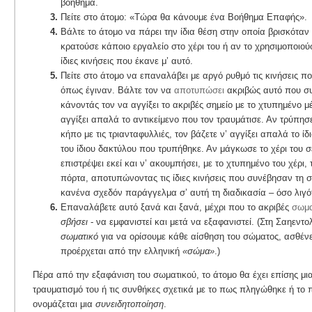
βοήθημα.
Πείτε στο άτομο: «Τώρα θα κάνουμε ένα Βοήθημα Επαφής».
Βάλτε το άτομο να πάρει την ίδια θέση στην οποία βρισκόταν
κρατούσε κάποιο εργαλείο στο χέρι του ή αν το χρησιμοποιού
ίδιες κινήσεις που έκανε μ’ αυτό.
Πείτε στο άτομο να επαναλάβει με αργό ρυθμό τις κινήσεις 
όπως έγιναν. Βάλτε τον να
αποτυπώσει
ακριβώς αυτό που συ
κάνοντάς τον να αγγίξει το ακριβές σημείο με το χτυπημένο μ
αγγίξει απαλά το αντικείμενο που τον τραυμάτισε. Αν τρύπησ
κήπο με τις τριανταφυλλιές, τον βάζετε ν’ αγγίξει απαλά το ίδ
του ίδιου δακτύλου που τρυπήθηκε. Αν μάγκωσε το χέρι του σ
επιστρέψει εκεί και ν’ ακουμπήσει, με το χτυπημένο του χέρι, 
πόρτα, αποτυπώνοντας τις ίδιες κινήσεις που συνέβησαν τη σ
κανένα σχεδόν παράγγελμα σ’ αυτή τη διαδικασία – όσο λιγό
Επαναλάβετε αυτό ξανά και ξανά, μέχρι που το ακριβές
σωμα
σβήσει
- να εμφανιστεί και μετά να εξαφανιστεί. (Στη Σαηεντο
σωματικό
για να ορίσουμε κάθε αίσθηση του σώματος, ασθένε
προέρχεται από την ελληνική
«σώμα»
.)
Πέρα από την εξαφάνιση του σωματικού, το άτομο θα έχει επίσης μι
τραυματισμό του ή τις συνθήκες σχετικά με το πως πληγώθηκε ή το 
ονομάζεται μια
συνειδητοποίηση
.