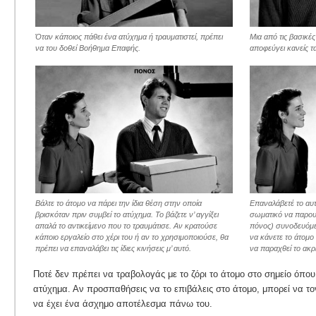
Όταν κάποιος πάθει ένα ατύχημα ή τραυματιστεί, πρέπει
Μια από τις βασικές 
να του δοθεί Βοήθημα Επαφής.
αποφεύγει κανείς τα
Βάλτε το άτομο να πάρει την ίδια θέση στην οποία
Επαναλάβετέ το αυτό
βρισκόταν πριν συμβεί το ατύχημα. Το βάζετε ν’ αγγίξει
σωματικό να παρουσ
απαλά το αντικείμενο που το τραυμάτισε. Αν κρατούσε
πόνος) συνοδευόμε
κάποιο εργαλείο στο χέρι του ή αν το χρησιμοποιούσε, θα
να κάνετε το άτομο 
πρέπει να επαναλάβει τις ίδιες κινήσεις μ’ αυτό.
να παραχθεί το ακρ
Ποτέ δεν πρέπει να τραβολογάς με το ζόρι το άτομο στο σημείο όπου
ατύχημα. Αν προσπαθήσεις να το επιβάλεις στο άτομο, μπορεί να τ
να έχει ένα άσχημο αποτέλεσμα πάνω του.