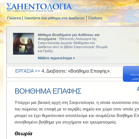
|
|
Γλώσσα
Ξεκινήστε ένα μάθημα στο Διαδίκτυο
Σύνδεση
Μάθημα Βοηθήματα για Ασθένειες και
Ατυχήματα
- Εθελοντές Λειτουργοί της
Σαηεντολογίας Δωρεάν Μαθήματα στο
Διαδίκτυο από το βιβλίο Σαηεντολογία: Θεωρία
και Πράξη
Μάθετε περισσότερα »
ΕΡΓΑΣΙΑ >>
4. Διαβάστε: «Βοήθημα Επαφής».
Κάντε
μάθη
ΒΟΗΘΗΜΑ ΕΠΑΦΗΣ
Υπάρχει μια βασική αρχή στη Σαηεντολογία, η οποία συνίσταται στ
του σώματος σε επαφή με το ακριβές σημείο και χώρο στον οποίο χτ
μπορεί να έχει θεραπευτικό αποτέλεσμα και ονομάζεται Βοήθημα Επα
συνηθισμένο βοήθημα για ατυχήματα και τραυματισμούς.
Θεωρία