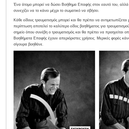
Ένα άτομο μπορεί να δώσει Βοήθημα Επαφής στον εαυτό του, αλλά 
συνεχίζει να το κάνει μέχρι το σωματικό να σβήσει.
Κάθε είδους τραυματισμός μπορεί και θα πρέπει να αντιμετωπίζετα
περίπτωση αποτελεί το καλύτερο είδος βοηθήματος για τραυματισμούς
σημείο όπου συνέβη ο τραυματισμός και θα πρέπει να προηγείται ο
Βοηθήματα Επαφής έχουν απεριόριστες χρήσεις. Μερικές φορές κά
σίγουρα βοηθάνε.