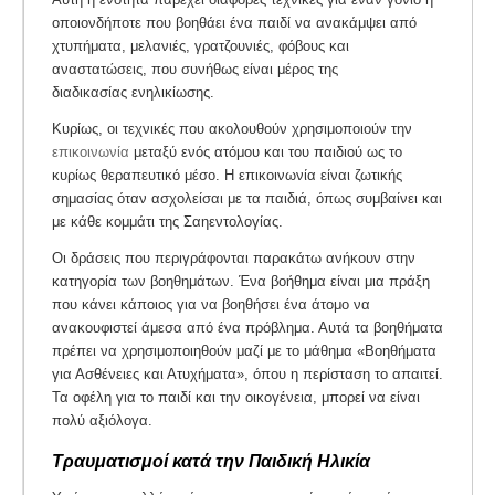
οποιονδήποτε που βοηθάει ένα παιδί να ανακάμψει από
χτυπήματα, μελανιές, γρατζουνιές, φόβους και
αναστατώσεις, που συνήθως είναι μέρος της
διαδικασίας ενηλικίωσης.
Κυρίως, οι τεχνικές που ακολουθούν χρησιμοποιούν την
επικοινωνία
μεταξύ ενός ατόμου και του παιδιού ως το
κυρίως θεραπευτικό μέσο. Η επικοινωνία είναι ζωτικής
σημασίας όταν ασχολείσαι με τα παιδιά, όπως συμβαίνει και
με κάθε κομμάτι της Σαηεντολογίας.
Οι δράσεις που περιγράφονται παρακάτω ανήκουν στην
κατηγορία των βοηθημάτων. Ένα βοήθημα είναι μια πράξη
που κάνει κάποιος για να βοηθήσει ένα άτομο να
ανακουφιστεί άμεσα από ένα πρόβλημα. Αυτά τα βοηθήματα
πρέπει να χρησιμοποιηθούν μαζί με το μάθημα «Βοηθήματα
για Ασθένειες και Ατυχήματα», όπου η περίσταση το απαιτεί.
Τα οφέλη για το παιδί και την οικογένεια, μπορεί να είναι
πολύ αξιόλογα.
Τραυματισμοί κατά την Παιδική Ηλικία