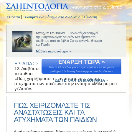
|
|
Γλώσσα
Ξεκινήστε ένα μάθημα στο Διαδίκτυο
Σύνδεση
Μάθημα Τα Παιδιά
- Εθελοντές Λειτουργοί
της Σαηεντολογίας Δωρεάν Μαθήματα στο
Διαδίκτυο από το βιβλίο Σαηεντολογία: Θεωρία
και Πράξη
Μάθετε περισσότερα »
ΕΝΑΡΞΗ ΤΩΡΑ »
ΕΡΓΑΣΙΑ >>
Κάντε κλικ εδώ για να ξεκινήσετε ένα δωρεάν
12. Διαβάστε
μάθημα Εθελοντή Λειτουργού στο Διαδίκτυο
το άρθρο
«Πώς χειριζόμαστε τις αναστατώσεις και τα
ΔΕΙΤΕ ΟΛΑ ΤΑ ΜΑΘΗΜΑΤΑ »
ατυχήματα των παιδιών» στην ενότητα «Μίλησέ μου
γι’ Αυτό».
ΠΩΣ ΧΕΙΡΙΖΟΜΑΣΤΕ ΤΙΣ
ΑΝΑΣΤΑΤΩΣΕΙΣ ΚΑΙ ΤΑ
ΑΤΥΧΗΜΑΤΑ ΤΩΝ ΠΑΙΔΙΩΝ
Αυτή η ενότητα παρέχει διάφορες τεχνικές για έναν γονιό ή