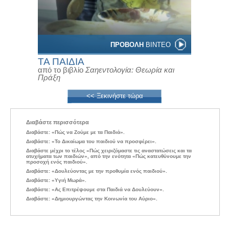
ΠΡΟΒΟΛΗ
ΒΙΝΤΕΟ
ΤΑ ΠΑΙΔΙΑ
από το βιβλίο
Σαηεντολογία: Θεωρία και
Πράξη
<< Ξεκινήστε τώρα
Διαβάστε περισσότερα
Διαβάστε: «Πώς να Ζούμε με τα Παιδιά».
Διαβάστε: «Το Δικαίωμα του παιδιού να προσφέρει».
Διαβάστε μέχρι το τέλος «Πώς χειριζόμαστε τις αναστατώσεις και τα
ατυχήματα των παιδιών», από την ενότητα «Πώς κατευθύνουμε την
προσοχή ενός παιδιού».
Διαβάστε: «Δουλεύοντας με την προθυμία ενός παιδιού».
Διαβάστε: «Υγιή Μωρά».
Διαβάστε: «Ας Επιτρέψουμε στα Παιδιά να Δουλεύουν».
Διαβάστε: «Δημιουργώντας την Κοινωνία του Αύριο».