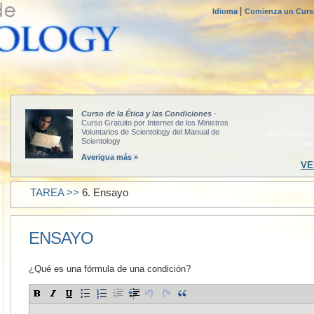
|
Idioma
Comienza un Curso
Curso de la Ética y las Condiciones
-
COM
Curso Gratuito por Internet de los Ministros
Voluntarios de Scientology del Manual de
Haz clic aquí
Scientology
int
Averigua más »
VE
TAREA >>
6. Ensayo
ENSAYO
¿Qué es una fórmula de una condición?