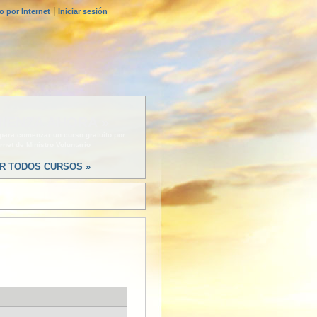
|
 por Internet
Iniciar sesión
IENZA AHORA »
 para comenzar un curso gratuito por
ernet de Ministro Voluntario
R TODOS CURSOS »