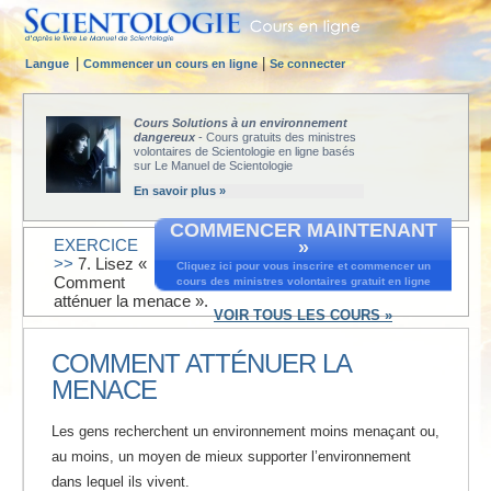
|
|
Langue
Commencer un cours en ligne
Se connecter
Cours Solutions à un environnement
dangereux
- Cours gratuits des ministres
volontaires de Scientologie en ligne basés
sur Le Manuel de Scientologie
En savoir plus »
COMMENCER MAINTENANT
EXERCICE
»
>>
7. Lisez «
Cliquez ici pour vous inscrire et commencer un
Comment
cours des ministres volontaires gratuit en ligne
atténuer la menace ».
VOIR TOUS LES COURS »
COMMENT ATTÉNUER LA
MENACE
Les gens recherchent un environnement moins menaçant ou,
au moins, un moyen de mieux supporter l’environnement
dans lequel ils vivent.