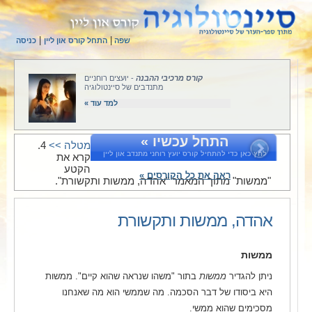
|
|
שפה
התחל קורס און ליין
כניסה
קורס מרכיבי ההבנה
- יועצים רוחניים
מתנדבים של סיינטולוגיה
למד עוד »
התחל עכשיו »
מטלה >>
4.
לחץ כאן כדי להתחיל קורס יועץ רוחני מתנדב און ליין
קרא את
הקטע
ראה את כל הקורסים »
"ממשות" מתוך המאמר "אהדה, ממשות ותקשורת".
אהדה, ממשות ותקשורת
ממשות
ניתן להגדיר
ממשות
בתור "משהו שנראה שהוא קיים". ממשות
היא ביסודו של דבר הסכמה. מה שממשי הוא מה שאנחנו
מסכימים שהוא ממשי.