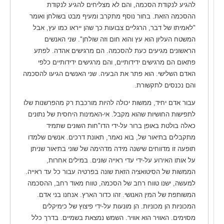
להגיע לנקודת הסכמה, והם לא מצליחים להגיע לנקודת
ההסכמה הזאת. בחור נוסף מתקרב ומעיף מבט בשולחן ואומר
"לאמיתו של דבר, הרגליים צבועות כך שהן ייראו כמו עץ, אבל
המשטח העליון הוא עץ והוא חום וזה שולחן". שני האנשים
הראשונים מגיעים כעת להסכמה. הם מרגישים אהדה. לפתע
פתאום הם מרגישים ידידותיים, והם מרגישים ידידותיים כלפי
האדם השלישי. הוא פתר את הבעיה. שני האנשים הגיעו להסכמה
והם נכנסים לתקשורת.
עבור אדם יחיד, ממשות יכולה להיות מורכבת רק מהפרשנות שלו
לתפישות החושיות שהוא מקבל. אי-האמינות היחסית של נתונים
כאלה בולטת באופן ברור על-ידי הדו"חות השונים שתמיד
מתקבלים בתיאור של, בוא נאמר, תאונת דרכים. אנשים שלמדו
תופעה זו מדווחים שישנה מידה מדהימה של שוני בתיאור שניתן
על אותו האירוע על-ידי עדי ראייה שונים. במילים אחרות,
הממשות של הסיטואציה הזאת שונה בפרטיה עבור כל עד ראייה.
למעשה, ישנו טווח רחב של הסכמה, טווח מאוד רחב, ההסכמה
המשותפת של המין האנושי. זהו כדור הארץ. אנחנו בני אדם.
המכוניות הן מכוניות. הן מונעות על-ידי פיצוץ של כימיקלים
מסוימים. האוויר הוא אוויר. השמש נמצאת בשמיים. בדרך כלל