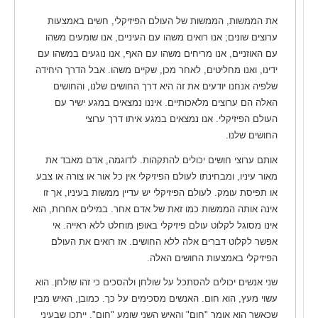
את הממשות, הממשות של העולם הפיזיקלי, חשים באמצעות
ערוצים שונים; אנו רואים משהו עם העיניים, אנו שומעים משהו
עם האוזניים, אנו מריחים משהו עם האף, אנו נוגעים במשהו עם
ידינו, ואנו מחליטים, לאחר מכן, שקיים משהו. אבל הדרך היחידה
שלפיה אנחנו יודעים את זה היא דרך החושים שלנו, והחושים
האלה הם ערוצים מלאכותיים. איננו נמצאים במגע ישיר עם
העולם הפיזיקלי. אנו נמצאים במגע איתו דרך ערוצי
החושים שלנו.
אותם ערוצי חושים יכולים להתקהות. לדוגמה, אדם מאבד את
מאור עיניו, ומבחינתו לעולם הפיזיקלי אין כל אור או צורה או צבע
או תפיסת עומק. לעולם הפיזיקלי יש עדיין ממשות בעיניו, אך זו
אינה אותה הממשות כמו זאת של אדם אחר. במילים אחרות, הוא
אינו מסוגל לקלוט עולם פיזיקלי באופן מוחלט ללא ראייה. אי
אפשר לקלוט דברים אלה ללא החושים. אז רואים את העולם
הפיזיקלי באמצעות החושים האלה.
שני אנשים יכולים להסתכל על שולחן ולהסכים כי זהו שולחן. הוא
עשוי מעץ, הוא חום. האנשים מסכימים על כך. כמובן, האיש מבין
שכאשר הוא אומר "חום" והאיש השני שומע "חום", ייתכן שבעיני