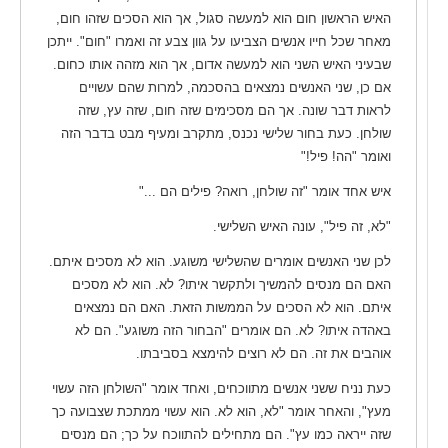
האיש הראשון חום הוא למעשה סגול, אך הוא הסכים שזהו חום,
מאחר שכל חייו אנשים הצביעו על גוון צבע זה ואמרו "חום". ייתכן
שבעיני האיש השני הוא למעשה אדום, אך הוא מזהה אותו כחום.
אם כן, שני האנשים נמצאים בהסכמה, למרות שהם עשויים
לראות דבר שונה. אך הם מסכימים שזה חום, שזה עץ, שזה
שולחן. כעת בחור שלישי נכנס, מתקרב ומעיף מבט בדבר הזה
ואומר "הה! פיל!"
איש אחד אומר "זה שולחן, רואה? פילים הם ..."
"לא, זה פיל", עונה האיש השלישי.
לכן שני האנשים אומרים שהשלישי משוגע. הוא לא מסכים איתם.
האם הם מנסים להמשיך ולתקשר איתו? לא. הוא לא מסכים
איתם. הוא לא הסכים על הממשות הזאת. האם הם נמצאים
באהדה איתו? לא. הם אומרים "הבחור הזה משוגע". הם לא
אוהבים את זה. הם לא רוצים להימצא בסביבתו.
כעת נניח ששני אנשים מתווכחים, ואחד אומר "השולחן הזה עשוי
מעץ", והאחר אומר "לא, הוא לא. הוא עשוי ממתכת שצבועה כך
שזה ייראה כמו עץ". הם מתחילים להתווכח על כך; הם מנסים