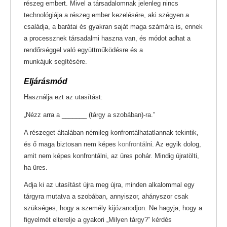
részeg embert. Mivel a társadalomnak jelenleg nincs
technológiája a részeg ember kezelésére, aki szégyen a
családja, a barátai és gyakran saját maga számára is, ennek
a processznek társadalmi haszna van, és módot adhat a
rendőrséggel való együttműködésre és a
munkájuk segítésére.
Eljárásmód
Használja ezt az utasítást:
„Nézz arra a _______ (tárgy a szobában)-ra.”
A részeget általában némileg konfrontálhatatlannak tekintik,
és ő maga biztosan nem képes
konfrontál
ni. Az egyik dolog,
amit nem képes konfrontálni, az üres pohár. Mindig újratölti,
ha üres.
Adja ki az utasítást újra meg újra, minden alkalommal egy
tárgyra mutatva a szobában, annyiszor, ahányszor csak
szükséges, hogy a személy kijózanodjon. Ne hagyja, hogy a
figyelmét elterelje a gyakori „Milyen tárgy?” kérdés