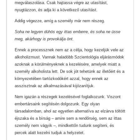
megválaszolása. Csak hajtassa végre az utasítást,
nyugtázzon, és adja ki a következő utasítást.
Addig végezze, amíg a személy már nem részeg.
Soha ne legyen dühös egy ittas emberre, és soha ne üsse
meg, akárhogy is provokálja önt.
Ennek a processznek nem az a célja, hogy kezeljük vele az
alkoholizmust. Vannak haladóbb Szcientológia eljárásmódok
azoknak a körülményeknek a kezelésére, amelyek miatt a
személy alkoholista lett. De sok jót tehetünk az illetőért és a
környezetében tartózkodókért azzal, hogy ennek az
asszisztnak az alkalmazásával kijózanítjuk.
Nem igazán a részegek kezelésével foglalkozunk. Viszont
embertársaink segítésén dolgozunk. Egy olyan
társadalomban, ahol az egyetlen alternatíva az elzárva töltött
éjszaka és a bírság – amire sem a rendőrség, sem az ittas
személy nem vágyik –, mindkettőn tudunk segíteni, és
percek alatt kezelni tudjuk a helyzetet.