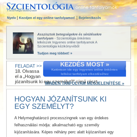
|
|
Nyelv
Kezdjen el egy online tanfolyamot!
Bejelentkezés
Asszisztok betegségekre és sérülésekre
tanfolyam
- Szcientológia önkéntes
lelkészek Ingyenes online tanfolyamok A
Szcientológia kézikönyvéből
Tudjon meg többet! »
KEZDÉS MOST »
FELADAT >>
Kattintson ide egy ingyenes online önkéntes
18. Olvassa
lelkész tanfolyam elkezdéséhez
el a „Hogyan
józanítsunk ki egy személyt?” című részt.
MINDEN TANFOLYAM MEGJELENÍTÉSE »
HOGYAN JÓZANÍTSUNK KI
EGY SZEMÉLYT?
A Helymeghatározó processzingnek van egy érdekes
felhasználási módja: alkalmazható egy személy
kijózanítására. Képes néhány perc alatt kijózanítani egy