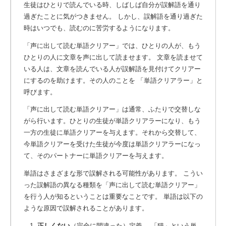
生徒はひとりで読んでいる時、しばしば自分が誤解語を通り
過ぎたことに気がつきません。 しかし、誤解語を通り過ぎた
時はいつでも、読むのに苦労するようになります。
「声に出して読む単語クリアー」では、ひとりの人が、もう
ひとりの人に文章を声に出して読ませます。 文章を読ませて
いる人は、文章を読んでいる人が誤解語を見付けてクリアー
にするのを助けます。その人のことを
「単語クリアラー」と
呼びます。
「声に出して読む単語クリアー」は通常、ふたりで交替しな
がら行います。ひとりの生徒が単語クリアラーになり、もう
一方の生徒に単語クリアーを与えます。それから交替して、
今単語クリアーを受けた生徒が今度は単語クリアラーになっ
て、そのパートナーに単語クリアーを与えます。
単語はさまざまな形で誤解される可能性があります。 こうい
った誤解語の異なる種類を「声に出して読む単語クリアー」
を行う人が知るということは重要なことです。 単語は以下の
ような原因で誤解されることがあります。
1.
正しくない
（完全に間違った）定義 ―「猫」という単