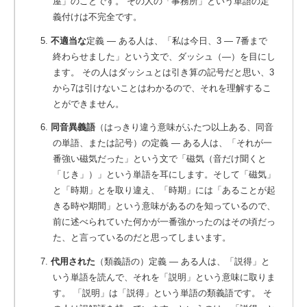
屋」のことです。 その人の「事務所」という単語の定
義付けは不完全です。
5.
不適当な
定義 ― ある人は、「私は今日、3 ― 7番まで
終わらせました」という文で、ダッシュ（―）を目にし
ます。
その人はダッシュとは引き算の記号だと思い、3
から7は引けないことはわかるので、それを理解するこ
とができません。
6.
同音異義語
（はっきり違う意味がふたつ以上ある、同音
の単語、または記号）の定義 ― ある人は、「それが一
番強い磁気だった」という文で「磁気（音だけ聞くと
「じき」）」という単語を耳にします。そして「磁気」
と「時期」とを取り違え、「時期」には「あることが起
きる時や期間」という意味があるのを知っているので、
前に述べられていた何かが一番強かったのはその頃だっ
た、と言っているのだと思ってしまいます。
7.
代用された
（類義語の）定義 ― ある人は、「説得」と
いう単語を読んで、それを「説明」という意味に取りま
す。
「説明」は「説得」という単語の類義語です。 そ