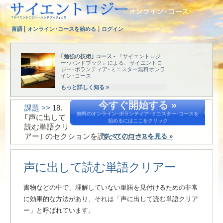
|
|
言語
オンライン･コースを始める
ログイン
｢勉強の技術｣ コース
- 『サイエントロジ
ー･ハンドブック』による、サイエントロ
ジー･ボランティア･ミニスター無料オンラ
イン･コース
もっと詳しく知る »
今すぐ開始する »
課題 >>
18.
無料のオンライン･ボランティア･ミニスター･コースを
｢声に出して
始めるにはここをクリック
読む単語クリ
アー｣ のセクションを読んでください。
すべてのコースを見る »
声に出して読む単語クリアー
書物などの中で、理解していない単語を見付けるための非常
に効果的な方法があり、それは「声に出して読む単語クリア
ー」と呼ばれています。