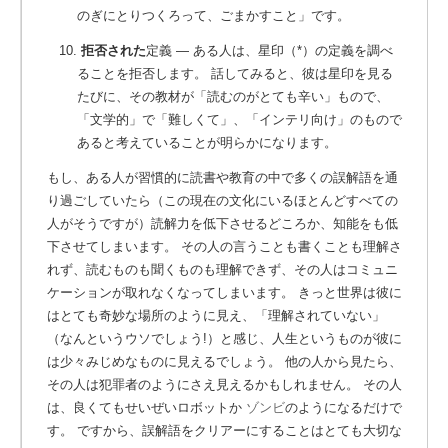
のぎにとりつくろって、ごまかすこと」です。
10.
拒否された
定義 ― ある人は、星印（*）の定義を調べ
ることを拒否します。
話してみると、彼は星印を見る
たびに、その教材が「読むのがとても辛い」もので、
「文学的」で「難しくて」、「インテリ向け」のもので
あると考えていることが明らかになります。
もし、ある人が習慣的に読書や教育の中で多くの誤解語を通
り過ごしていたら（この現在の文化にいるほとんどすべての
人がそうですが）読解力を低下させるどころか、知能をも低
下させてしまいます。 その人の言うことも書くことも理解さ
れず、読むものも聞くものも理解できず、その人はコミュニ
ケーションが取れなくなってしまいます。 きっと世界は彼に
はとても奇妙な場所のように見え、「理解されていない」
（なんというウソでしょう!）と感じ、人生というものが彼に
は少々みじめなものに見えるでしょう。 他の人から見たら、
その人は犯罪者のようにさえ見えるかもしれません。 その人
は、良くてもせいぜいロボットか
ゾンビ
のようになるだけで
す。 ですから、誤解語をクリアーにすることはとても大切な