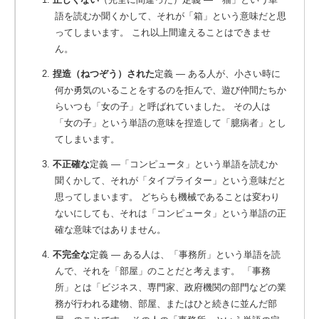
語を読むか聞くかして、それが「箱」という意味だと思
ってしまいます。
これ以上間違えることはできませ
ん。
2.
捏造（ねつぞう）された
定義 ― ある人が、小さい時に
何か勇気のいることをするのを拒んで、遊び仲間たちか
らいつも「女の子」と呼ばれていました。
その人は
「女の子」という単語の意味を捏造して「臆病者」とし
てしまいます。
3.
不正確な
定義 ―「コンピュータ」という単語を読むか
聞くかして、それが「タイプライター」という意味だと
思ってしまいます。
どちらも機械であることは変わり
ないにしても、それは「コンピュータ」という単語の正
確な意味ではありません。
4.
不完全な
定義 ― ある人は、「事務所」という単語を読
んで、それを「部屋」のことだと考えます。
「事務
所」とは「ビジネス、専門家、政府機関の部門などの業
務が行われる建物、部屋、またはひと続きに並んだ部