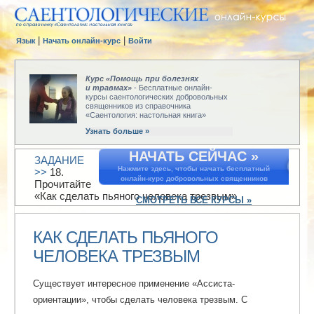
|
|
Язык
Начать онлайн-курс
Войти
Курс «Помощь при болезнях
и травмах»
- Бесплатные онлайн-
курсы саентологических добровольных
священников из справочника
«Саентология: настольная книга»
Узнать больше »
НАЧАТЬ СЕЙЧАС »
ЗАДАНИЕ
Нажмите здесь, чтобы начать бесплатный
>>
18.
онлайн-курс добровольных священников
Прочитайте
«Как сделать пьяного человека трезвым»
СМОТРЕТЬ ВСЕ КУРСЫ »
КАК СДЕЛАТЬ ПЬЯНОГО
ЧЕЛОВЕКА ТРЕЗВЫМ
Существует интересное применение «Ассиста-
ориентации», чтобы сделать человека трезвым. С