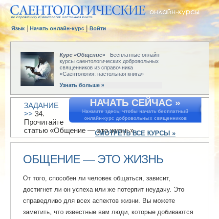
|
|
Язык
Начать онлайн-курс
Войти
Курс «Общение»
- Бесплатные онлайн-
курсы саентологических добровольных
священников из справочника
«Саентология: настольная книга»
Узнать больше »
НАЧАТЬ СЕЙЧАС »
ЗАДАНИЕ
Нажмите здесь, чтобы начать бесплатный
>>
34.
онлайн-курс добровольных священников
Прочитайте
статью «Общение — это жизнь».
СМОТРЕТЬ ВСЕ КУРСЫ »
ОБЩЕНИЕ — ЭТО ЖИЗНЬ
От того, способен ли человек общаться, зависит,
достигнет ли он успеха или же потерпит неудачу. Это
справедливо для всех аспектов жизни. Вы можете
заметить, что известные вам люди, которые добиваются