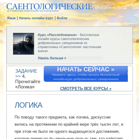
|
|
Язык
Начать онлайн-курс
Войти
Курс «Расследования»
- Бесплатные
онлайн-курсы саентологических
добровольных священников из
справочника «Саентология: настольная
книга»
Узнать больше »
НАЧАТЬ СЕЙЧАС »
ЗАДАНИЕ
Нажмите здесь, чтобы начать бесплатный
>>
4.
онлайн-курс добровольных священников
Прочитайте
«Логика»
СМОТРЕТЬ ВСЕ КУРСЫ »
ЛОГИКА
По поводу такого предмета, как логика, дискуссии
велись на протяжении по крайней мере трёх тысяч лет, и
при этом не было ни одного выдающегося достижения,
которое принесло бы реальную пользу тем, кто работает