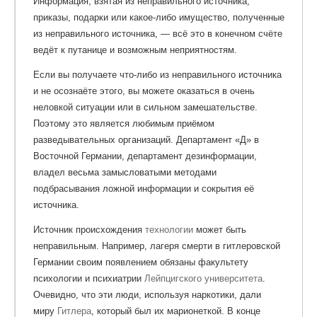
Информация, взятая из неправильного источника,
приказы, подарки или какое-либо имущество, полученные
из неправильного источника, — всё это в конечном счёте
ведёт к путанице и возможным неприятностям.
Если вы получаете что-либо из неправильного источника
и не осознаёте этого, вы можете оказаться в очень
неловкой ситуации или в сильном замешательстве.
Поэтому это является любимым приёмом
разведывательных организаций. Департамент «Д» в
Восточной Германии, департамент дезинформации,
владел весьма замысловатыми методами
подбрасывания ложной информации и сокрытия её
источника.
Источник происхождения
технологии
может быть
неправильным. Например, лагеря смерти в гитлеровской
Германии своим появлением обязаны факультету
психологии и психиатрии
Лейпцигского университета
.
Очевидно, что эти люди, используя наркотики, дали
миру
Гитлера
, который был их марионеткой. В конце