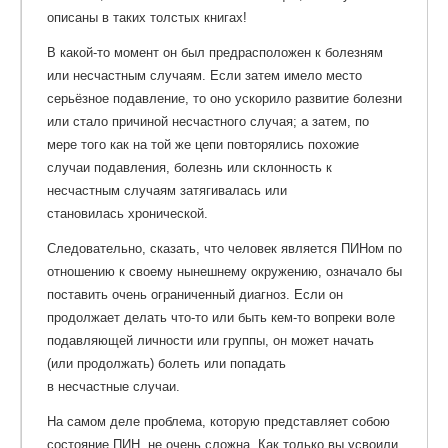
описаны в таких толстых книгах!
В какой-то момент он был предрасположен к болезням
или несчастным случаям. Если затем имело место
серьёзное подавление, то оно ускорило развитие болезни
или стало причиной несчастного случая; а затем, по
мере того как на той же цепи повторялись похожие
случаи подавления, болезнь или склонность к
несчастным случаям затягивалась или
становилась хронической.
Следовательно, сказать, что человек является ПИНом по
отношению к своему нынешнему окружению, означало бы
поставить очень ограниченный диагноз. Если он
продолжает делать что-то или быть кем-то вопреки воле
подавляющей личности или группы, он может начать
(или продолжать) болеть или попадать
в несчастные случаи.
На самом деле проблема, которую представляет собою
состояние ПИН, не очень сложна. Как только вы усвоили