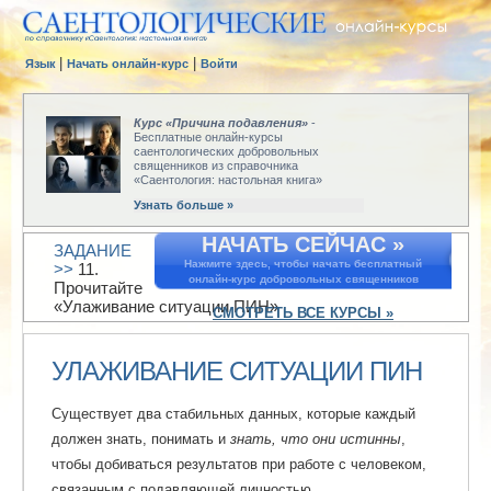
|
|
Язык
Начать онлайн-курс
Войти
Курс «Причина подавления»
-
Бесплатные онлайн-курсы
саентологических добровольных
священников из справочника
«Саентология: настольная книга»
Узнать больше »
НАЧАТЬ СЕЙЧАС »
ЗАДАНИЕ
Нажмите здесь, чтобы начать бесплатный
>>
11.
онлайн-курс добровольных священников
Прочитайте
«Улаживание ситуации ПИН»
СМОТРЕТЬ ВСЕ КУРСЫ »
УЛАЖИВАНИЕ СИТУАЦИИ ПИН
Cуществует два стабильных данных, которые каждый
должен знать, понимать и
знать, что они истинны
,
чтобы добиваться результатов при работе с человеком,
связанным с подавляющей личностью.