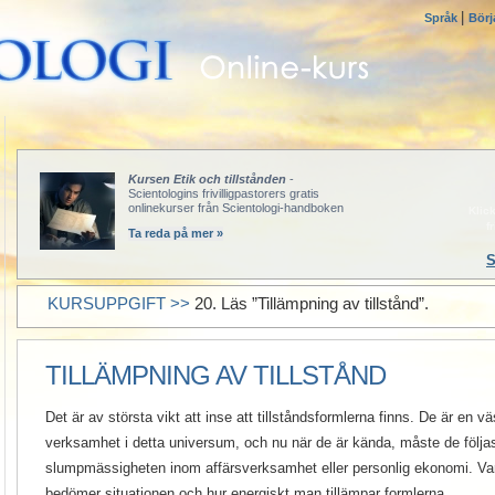
|
Språk
Börj
Kursen Etik och tillstånden
-
Scientologins frivilligpastorers gratis
onlinekurser från Scientologi-handboken
Klick
f
Ta reda på mer »
S
KURSUPPGIFT >>
20. Läs ”Tillämpning av tillstånd”.
TILLÄMPNING AV TILLSTÅND
Det är av största vikt att inse att tillståndsformlerna finns. De är en v
verksamhet i detta universum, och nu när de är kända, måste de följa
slumpmässigheten inom affärsverksamhet eller personlig ekonomi. Var
bedömer situationen och hur energiskt man tillämpar formlerna.