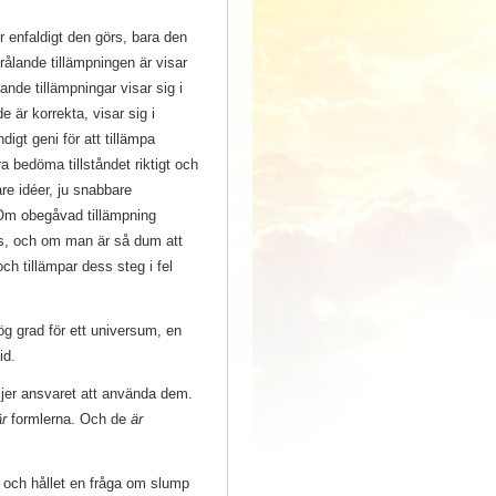
r enfaldigt den görs, bara den
ålande tillämpningen är visar
nde tillämpningar visar sig i
 är korrekta, visar sig i
igt geni för att tillämpa
 bedöma tillståndet riktigt och
re idéer, ju snabbare
. Om obegåvad tillämpning
kas, och om man är så dum att
ch tillämpar dess steg i fel
hög grad för ett universum, en
id.
ljer ansvaret att använda dem.
är
formlerna. Och de
är
 och hållet en fråga om slump