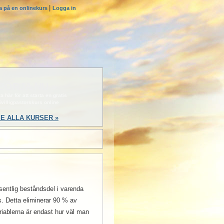
|
a på en onlinekurs
Logga in
BÖRJA NU »
a här för att starta en gratis
rivilligpastorskurs online
E ALLA KURSER »
äsentlig beståndsdel i varenda
s. Detta eliminerar 90 % av
iablerna är endast hur väl man