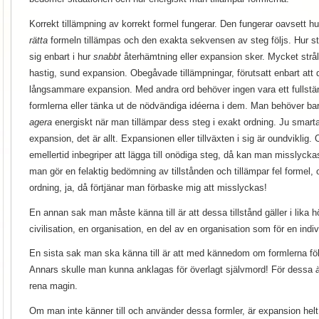
Korrekt tillämpning av korrekt formel fungerar. Den fungerar oavsett hu
rätta
formeln tillämpas och den exakta sekvensen av steg följs. Hur str
sig enbart i hur
snabbt
återhämtning eller expansion sker. Mycket stråla
hastig, sund expansion. Obegåvade tillämpningar, förutsatt enbart att de
långsammare expansion. Med andra ord behöver ingen vara ett fullständ
formlerna eller tänka ut de nödvändiga idéerna i dem. Man behöver bara
agera
energiskt när man tillämpar dess steg i exakt ordning. Ju smarta
expansion, det är allt. Expansionen eller tillväxten i sig är oundviklig
emellertid inbegriper att lägga till onödiga steg, då kan man misslyc
man gör en felaktig bedömning av tillstånden och tillämpar fel formel, o
ordning, ja, då förtjänar man förbaske mig att misslyckas!
En annan sak man måste känna till är att dessa tillstånd gäller i lika 
civilisation, en organisation, en del av en organisation som för en indiv
En sista sak man ska känna till är att med kännedom om formlerna fö
Annars skulle man kunna anklagas för överlagt självmord! För dessa
rena magin.
Om man inte känner till och använder dessa formler, är expansion helt