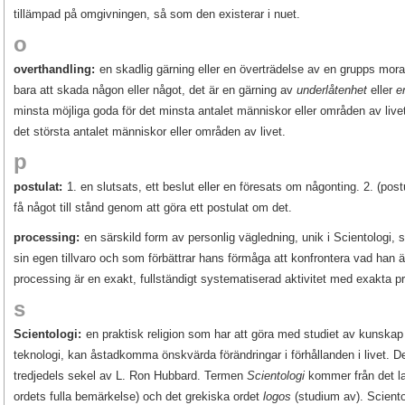
tillämpad på omgivningen, så som den existerar i nuet.
o
overthandling:
en skadlig gärning eller en överträdelse av en grupps mora
bara att skada någon eller något, det är en gärning av
underlåtenhet
eller
e
minsta möjliga goda för det minsta antalet människor eller områden av livet, 
det största antalet människor eller områden av livet.
p
postulat:
1. en slutsats, ett beslut eller en föresats om någonting. 2. (postu
få något till stånd genom att göra ett postulat om det.
processing:
en särskild form av personlig vägledning, unik i Scientologi, so
sin egen tillvaro och som förbättrar hans förmåga att konfrontera vad han ä
processing är en exakt, fullständigt systematiserad aktivitet med exakta p
s
Scientologi:
en praktisk religion som har att göra med studiet av kunska
teknologi, kan åstadkomma önskvärda förändringar i förhållanden i livet. D
tredjedels sekel av L. Ron Hubbard. Termen
Scientologi
kommer från det la
ordets fulla bemärkelse) och det grekiska ordet
logos
(studium av). Sciento