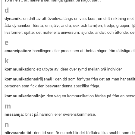
som helst, att hantera det framgångsrikt på något sätt”.
d
dynamik:
en drift av att överleva längs en viss kurs; en drift i riktning mot
åtta dynamiker: första, en själv; andra, sex och familjen; tredje, grupper; 
livsformer; sjätte, det materiella universum; sjunde, andar; och åttonde, d
e
emancipation:
handlingen eller processen att befria någon från rättsliga ell
k
kommunikation:
ett utbyte av idéer över rymd mellan två individer.
kommunikationsdröjsmål:
den tid som förflyter från det att man har ställt
personen som fick den besvarar denna specifika fråga.
kommunikationslinje:
den väg en kommunikation färdas på från en person
m
missämja:
brist på harmoni eller överenskommelse.
n
närvarande tid:
den tid som är nu och blir det förflutna lika snabbt som d