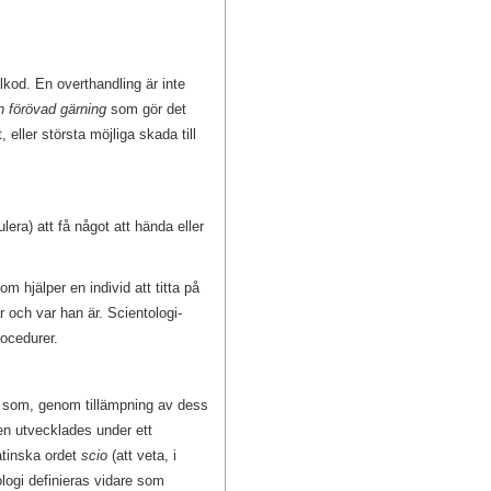
lkod. En overthandling är inte
n förövad gärning
som gör det
eller största möjliga skada till
lera) att få något att hända eller
m hjälper en individ att titta på
r och var han är. Scientologi-
rocedurer.
p som, genom tillämpning av dess
en utvecklades under ett
tinska ordet
scio
(att veta, i
logi definieras vidare som