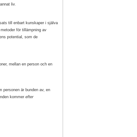
annat liv.
ts till enbart kunskaper i själva
metoder för tillämpning av
ndens potential, som de
soner, mellan en person och en
om personen är bunden av, en
llanden kommer
efter