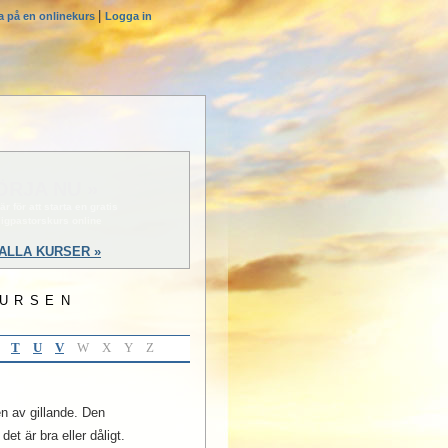
|
a på en onlinekurs
Logga in
ÖRJA NU »
är för att starta en gratis
lligpastorskurs online
ALLA KURSER »
KURSEN
T
U
V
W
X
Y
Z
en av gillande. Den
et är bra eller dåligt.