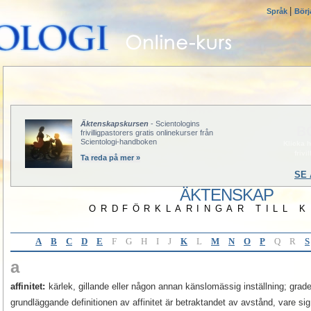
|
Språk
Börj
Äktenskapskursen
- Scientologins
B
frivilligpastorers gratis onlinekurser från
Scientologi-handboken
Klicka h
frivi
Ta reda på mer »
SE 
ÄKTENSKAP
ORDFÖRKLARINGAR TILL 
A
B
C
D
E
F
G
H
I
J
K
L
M
N
O
P
Q
R
S
a
affinitet:
kärlek, gillande eller någon annan känslomässig inställning; grad
grundläggande definitionen av affinitet är betraktandet av avstånd, vare sig d