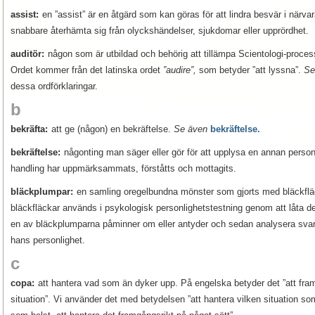
assist:
en ”assist” är en åtgärd som kan göras för att lindra besvär i närva
snabbare återhämta sig från olyckshändelser, sjukdomar eller upprördhet.
auditör:
någon som är utbildad och behörig att tillämpa Scientologi-process
Ordet kommer från det latinska ordet
”audire”,
som betyder ”att lyssna”.
Se
dessa ordförklaringar.
b
bekräfta:
att ge (någon) en bekräftelse.
Se även
bekräftelse.
bekräftelse:
någonting man säger eller gör för att upplysa en annan person
handling har uppmärksammats, förståtts och mottagits.
bläckplumpar:
en samling oregelbundna mönster som gjorts med bläckflä
bläckfläckar används i psykologisk personlighetstestning genom att låta d
en av bläckplumparna påminner om eller antyder och sedan analysera svaren
hans personlighet.
c
copa:
att hantera vad som än dyker upp. På engelska betyder det ”att fra
situation”. Vi använder det med betydelsen ”att hantera vilken situation so