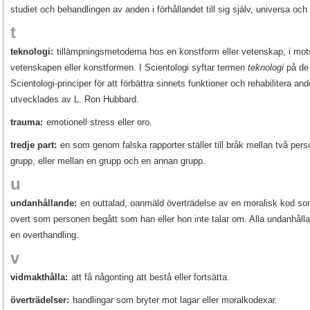
studiet och behandlingen av anden i förhållandet till sig själv, universa och 
t
teknologi:
tillämpningsmetoderna hos en konstform eller vetenskap, i motsa
vetenskapen eller konstformen. I Scientologi syftar termen
teknologi
på de 
Scientologi-principer för att förbättra sinnets funktioner och rehabilitera a
utvecklades av L. Ron Hubbard.
trauma:
emotionell stress eller oro.
tredje part:
en som genom falska rapporter ställer till bråk mellan två per
grupp, eller mellan en grupp och en annan grupp.
u
undanhållande:
en outtalad, oanmäld överträdelse av en moralisk kod s
overt som personen begått som han eller hon inte talar om. Alla undanhå
en overthandling.
v
vidmakthålla:
att få någonting att bestå eller fortsätta.
överträdelser:
handlingar som bryter mot lagar eller moralkodexar.