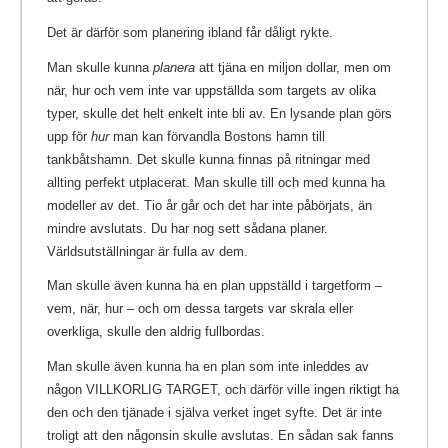
Det är därför som planering ibland får dåligt rykte.
Man skulle kunna
planera
att tjäna en miljon dollar, men om
när, hur och vem inte var uppställda som targets av olika
typer, skulle det helt enkelt inte bli av. En lysande plan görs
upp för
hur
man kan förvandla Bostons hamn till
tankbåtshamn. Det skulle kunna finnas på ritningar med
allting perfekt utplacerat. Man skulle till och med kunna ha
modeller av det. Tio år går och det har inte påbörjats, än
mindre avslutats. Du har nog sett sådana planer.
Världsutställningar är fulla av dem.
Man skulle även kunna ha en plan uppställd i targetform –
vem, när, hur – och om dessa targets var skrala eller
overkliga, skulle den aldrig fullbordas.
Man skulle även kunna ha en plan som inte inleddes av
någon VILLKORLIG TARGET, och därför ville ingen riktigt ha
den och den tjänade i själva verket inget syfte. Det är inte
troligt att den någonsin skulle avslutas. En sådan sak fanns