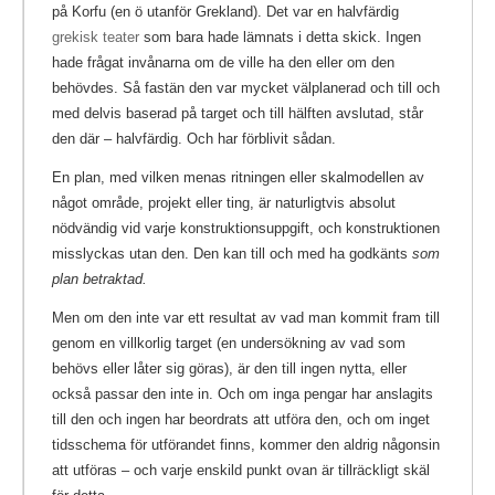
på Korfu (en ö utanför Grekland). Det var en halvfärdig
grekisk teater
som bara hade lämnats i detta skick. Ingen
hade frågat invånarna om de ville ha den eller om den
behövdes. Så fastän den var mycket välplanerad och till och
med delvis baserad på target och till hälften avslutad, står
den där – halvfärdig. Och har förblivit sådan.
En plan, med vilken menas ritningen eller skalmodellen av
något område, projekt eller ting, är naturligtvis absolut
nödvändig vid varje konstruktionsuppgift, och konstruktionen
misslyckas utan den. Den kan till och med ha godkänts
som
plan betraktad.
Men om den inte var ett resultat av vad man kommit fram till
genom en villkorlig target (en undersökning av vad som
behövs eller låter sig göras), är den till ingen nytta, eller
också passar den inte in. Och om inga pengar har anslagits
till den och ingen har beordrats att utföra den, och om inget
tidsschema för utförandet finns, kommer den aldrig någonsin
att utföras – och varje enskild punkt ovan är tillräckligt skäl