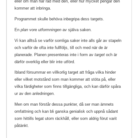
eller om man har råd med den, eller hur mycket pengar den
kommer att inbringa.
Programmet skulle behöva inbegripa dess targets.
En
plan
vore
utformningen
av själva saken.
Vi kan alltså se varför somliga saker inte alls går av stapeln
och varför de ofta inte fullföljs, till och med när de är
planerade. Planen presenteras inte i form av
target
och är
därför overklig eller blir inte utförd.
Ibland försummar en villkorlig target att fråga vilka hinder
eller vilket motstånd som man kommer att stöta på, eller
vilka färdigheter som finns tillgängliga, och kan därför spåra
ur av den anledningen.
Men om man förstår dessa punkter, då ser man ämnets
omfattning och kan bli ganska genialisk och uppnå sådant
som hittills legat utom räckhåll, eller som aldrig förut varit
påtänkt.