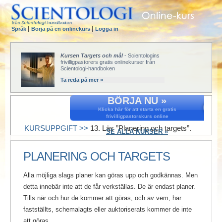
|
|
Språk
Börja på en onlinekurs
Logga in
Kursen Targets och mål
- Scientologins
frivilligpastorers gratis onlinekurser från
Scientologi-handboken
Ta reda på mer »
BÖRJA NU »
Klicka här för att starta en gratis
frivilligpastorskurs online
KURSUPPGIFT >>
13. Läs ”Planering och targets”.
SE ALLA KURSER »
PLANERING OCH TARGETS
Alla möjliga slags planer kan göras upp och godkännas. Men
detta innebär inte att de får verkställas. De är endast planer.
Tills när och hur de kommer att göras, och av vem, har
fastställts, schemalagts eller auktoriserats kommer de inte
att göras.