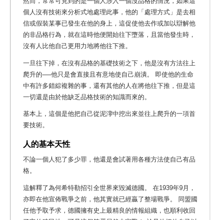
然而，常常可見到的是一個人涉入一個沒品格的情況，如果這
個人沒有技術來分析式地處理此事，他的「處理方式」是去相
信或假裝某事已發生在他的身上，這促使他去作或加以辯解他
的非品格行為，就在這時他便開始往下墮落，且當他發生時，
沒有人比他自己更用力地將他往下推。
一旦往下掉，在沒有品格的基礎技術之下，他是沒有方法往上
爬升的──他只是會直接且有意地使自己崩潰。 即使他的生命
中有許多錯綜複雜的事，還有其他的人在將他往下推，但是這
一切還是由於他缺乏品格技術的知識而來的。
基本上，這個是他把自己從泥濘中挖出來並往上爬升的一項首
要技術。
人的基本天性
不論一個人犯了多少罪，他還是會試著用各種方法使自己有品
格。
這解釋了為何希特勒招引全世界來毀滅德國。 在1939年9月，
亦即在他宣佈戰爭之前，他其實就已經贏了整場戰爭。 同盟國
任他予取予求，德國擁有史上最精良的情報組織，也順利收回