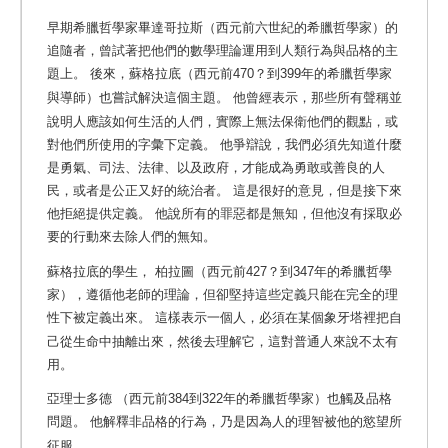
早期希臘哲學家畢達哥拉斯（西元前六世紀的希臘哲學家）的
追隨者，曾試著把他們的數學理論運用到人類行為與品格的主
題上。
後來，蘇格拉底（西元前470？到399年的希臘哲學家
與導師）也嘗試解決這個主題。
他曾經表示，那些所有聲稱並
說明人應該如何生活的人們，實際上無法保衛他們的觀點，或
對他們所使用的字彙下定義。 他爭辯說，我們必須先知道什麼
是勇氣、司法、法律、以及政府，才能成為勇敢或善良的人
民，或者是公正又好的統治者。 這是很好的意見，但是接下來
他拒絕提供定義。 他說所有的罪惡都是無知，但他沒有採取必
要的行動來去除人們的無知。
蘇格拉底的學生， 柏拉圖（西元前427？到347年的希臘哲學
家），遵循他老師的理論，但卻堅持這些定義只能在完全的理
性下被定義出來。
這樣表示一個人，必須在某個象牙塔裡把自
己從生命中抽離出來，然後去理解它，這對普通人來說不太有
用。
亞理士多德 （西元前384到322年的希臘哲學家）也觸及品格
問題。
他解釋非品格的行為，乃是因為人的理智被他的慾望所
征服。