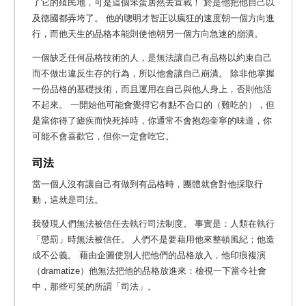
了它的殖民地，可是這個笨蛋居然去宣戰！ 於是他把他自己以
及德國都弄垮了。 他的聰明才智正以瘋狂的速度朝一個方向進
行，而他天生的品格本能則使他朝另一個方向急速的崩潰。
一個缺乏任何品格技術的人，是無法讓自己有品格以約束自己
而不做出違反生存的行為，所以他會讓自己崩潰。 除非他掌握
一份品格的基礎技術，而且運用在自己與他人身上，否則他活
不起來。 一開始他可能會覺得它有點不合口的（難吃的），但
是當你得了瘧疾而快死掉時，你通常不會抱怨奎寧的味道，你
可能不會喜歡它，但你一定會吃它。
司法
當一個人沒有讓自己有做到有品格時，團體就會對他採取行
動，這就是司法。
我發現人們無法被信任去執行司法制度。 事實是：人類在執行
「懲罰」時無法被信任。 人們不是要藉用他來整頓風紀；他造
成不公義。 藉由企圖使別人把他們的品格放入，他印痕複演
（dramatize）他無法把他的品格放進來：檢視一下當今社會
中，那些可笑的所謂「司法」。