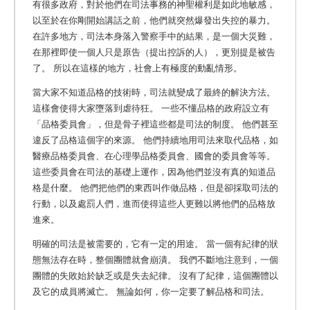
有很多政府，對於他們在司法事務的神聖權利是如此地敏感，
以至於在你剛開始講話之前，他們就突然爆發出失控的暴力。
在許多地方，司法本身落入警察手中的結果，是一個大災難，
在那裡即使一個人只是原告（提出控訴的人），更別提是被告
了。 所以在這樣的地方，社會上有極度的動亂情形。
當大家不知道品格的技術時，司法就變成了最終的解決方法。
這樣會使得大家墮落到虐待狂。 一些不懂品格的政府設立有
「品格委員會」，但是骨子裡這些都是司法的制度。 他們甚至
違反了品格這個字的來源。
他們持續地用司法來取代品格，如
醫療品格委員會、在心理學品格委員會、國會的委員會等等。
這些委員會在司法的基礎上運作，因為他們並沒有真的知道品
格是什麼。 他們把他們的東西叫作做品格，但是卻採取司法的
行動，以及處罰人們，進而使得這些人更難以將他們的品格放
進來。
明確的司法是被需要的，它有一定的用途。 當一個有紀律的狀
態無法存在時，整個團體就會崩潰。 我們不斷地注意到，一個
團體的失敗始於缺乏或是失去紀律。 沒有了紀律，這個團體以
及它的成員將滅亡。 無論如何，你一定要了解品格和司法。