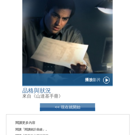
播放
影片
品格與狀況
來自《山達基手冊》
<< 現在就開始
閱讀更多內容
閱讀「閱讀統計曲線」。