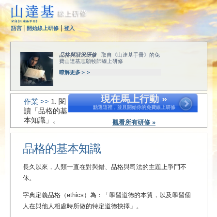
|
|
語言
開始線上研修
登入
品格與狀況研修
- 取自《山達基手冊》的免
費山達基志願牧師線上研修
瞭解更多＞＞
現在馬上行動 »
作業 >>
1. 閱
點選這裡，並且開始你的免費線上研修
讀「品格的基
本知識」。
觀看所有研修 »
品格的基本知識
長久以來，人類一直在對與錯、品格與司法的主題上爭鬥不
休。
字典定義品格（ethics）為：「學習道德的本質，以及學習個
人在與他人相處時所做的特定道德抉擇」。