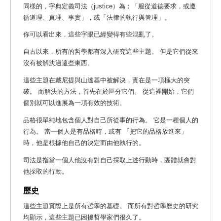
同樣的，字典定義司法（justice）為：「服從道德要求，或遵
循道理、真理、事實」，或「法律的執行與管理」。
你可以看出來，這些字眼已經變得有些混亂了。
自古以來，所有的哲學都有深入研究這些主題。 但是它們從來
沒有被解決過這些東西。
這些主題在戴尼提與山達基中被解決，實在是一項極大的突
破。 而解決的方法，首先在於區分它們。
從這裡開始，它們
個別就可以進展為一項有效的技術。
品格很單純地包含個人對自己所從事的行為。
它是一種個人的
行為。 當一個人是有品格時，或有 「把它的品格放進來」
時，他是根據他自己的決定而由他執行的。
司法是指當一個人他沒有對自己採取上述行動時，團體就會對
他採取的行動。
歷史
這些主題實際上是所有哲學的基礎。 而所有對哲學歷史的研究
均顯示，這些主題已困擾哲學家們很久了。