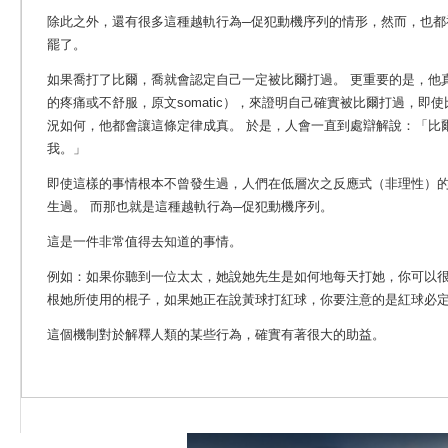
除此之外，還有很多這種越軌行為─促犯動機序列的情形，然而，也都
罷了。
如果喬打了比爾，喬就會認定自己一定被比爾打過。
更重要的是，他
的疼痛或不舒服，原文somatic），來證明自己確實被比爾打過，即
況如何，他都會讓這條定律成真。 於是，人會一直到處辯解說：「比
我。」
即使這樣的事情根本不曾發生過，人們在低層次之反應式（非理性）
生過。 而那也就是這種越軌行為─促犯動機序列。
這是一件非常值得去知道的事情。
例如：如果你聽到一位太太，她說她先生是如何地每天打她，你可以
根她所使用的棍子，如果她正在說黃球打紅球，你要注意的是紅球必
這個機制對於解釋人類的某些行為，確實有著很大的助益。