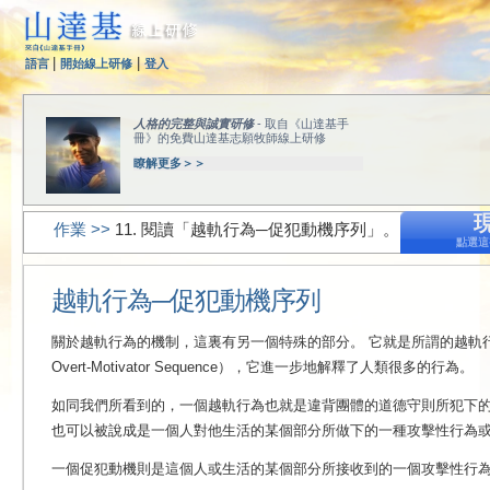
|
|
語言
開始線上研修
登入
人格的完整與誠實研修
- 取自《山達基手
冊》的免費山達基志願牧師線上研修
瞭解更多＞＞
作業 >>
11. 閱讀「越軌行為─促犯動機序列」。
點選這
越軌行為─促犯動機序列
關於越軌行為的機制，這裏有另一個特殊的部分。
它就是所謂的越軌行
Overt-Motivator Sequence），它進一步地解釋了人類很多的行為。
如同我們所看到的，一個越軌行為也就是違背團體的道德守則所犯下
也可以被說成是一個人對他生活的某個部分所做下的一種攻擊性行為
一個
促犯動機則是這個人或生活的某個部分所接收到的一個攻擊性行