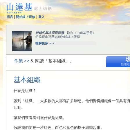
|
|
語言
開始線上研修
登入
組織的基本原理研修
- 取自《山達基手冊》
的免費山達基志願牧師線上研修
瞭解更多＞＞
作業 >>
5. 閱讀「基本組織」。
點選這
基本組織
什麼是組織？
談到「組織」，大多數的人都有許多聯想。他們覺得組織像一個具有
活動。
讓我們來看看到底什麼是組織。
假設我們要把一堆紅色、白色和藍色的珠子組織起來。