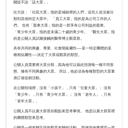
關從不說「該大眾」。
比方說：「社區大眾」指的是城鎮裡的人們，這些人並沒被分
類到其他特定大眾中。 「員工大眾」指的是為公司工作的人
們。 也有「股東大眾」指的是一群享有公司利益的股東。
「青少年大眾」指的是未滿二十歲的青少年。 「醫生大眾」指
的是公關人員試圖接觸的醫學博士觀眾群。
具有共同的興趣、專業、社會階級屬性──某一特定團體的某
種相似屬性──決定了大眾或觀眾的類型。
公關人員需要將大眾分類，因為他可以藉此預測每一種不同形
態、擁有不同興趣的大眾。 所以，他必須為每種類型的大眾量
身訂做促銷活動。
在公關領域裡，沒有「小孩子」，只有「兒童大眾」； 沒有
「青少年」，只有「青少年大眾」； 沒有「老年人」，只有
「老年大眾」。
公關人員不以廣大群眾的觀點來思考事情。 他是以廣大群眾裡
的團體類型來思考。
公關是一個有關呈現和觀眾有關的活動。 即便當他要撰寫一篇