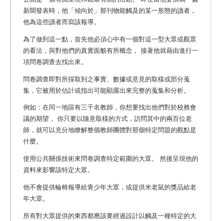
新聞發表時，他「傾向於」那刊物能觸及的某一形態的讀者，
他為這些讀者而寫該報導。
為了做到這一點，首先他必須心中有一個對這一型大眾或觀眾
的看法，與對他們的真實面貌有所概念， 接著他就藉由進行一
項問卷調查去找出來。
問卷調查即對所採取到之事實、數據或意見的取樣或部分蒐
集，它被用於估計或指出可能顯露出來完整的蒐集和分析。
例如：在同一地區有三千名教師，你想要找出他們對於校務會
議的期望， 你只要以隨意取樣的方式，訪問其中的兩百位老
師，就可以充分地瞭解整個教師團體對那個特定問題的觀點是
什麼。
使用公共關係技術來問卷調查特定範圍的大眾。
然後呈現他的
資料來影響該特定大眾。
他不會提供輪椅報導給青少年大眾，或提供米老鼠的獎品給老
年大眾。
所有對大眾提供的東西都應該要經過設計以觸及一種特定的大