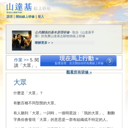
|
|
語言
開始線上研修
登入
公共關係的基本原理研修
- 取自《山達基手
冊》的免費山達基志願牧師線上研修
瞭解更多＞＞
現在馬上行動 »
作業 >>
5. 閱
點選這裡，並且開始你的免費線上研修
讀「大眾」。
觀看所有研修 »
大眾
什麼是「大眾」？
有數百種不同型態的大眾。
有人聽到「大眾」一詞時，一個明星說：「我的大眾」。
翻翻
字典你會發現「大眾」的意思是一群有組織或不特定的人。