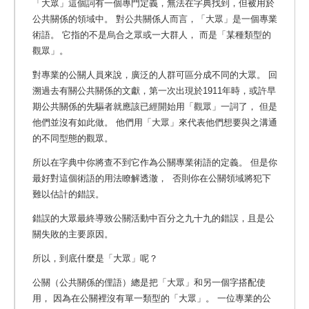
「大眾」這個詞有一個專門定義，無法在字典找到，但被用於
公共關係的領域中。 對公共關係人而言，「大眾」是一個專業
術語。
它指的不是烏合之眾或一大群人， 而是「某種類型的
觀眾」。
對專業的公關人員來說，廣泛的人群可區分成不同的大眾。
回
溯過去有關公共關係的文獻，第一次出現於1911年時，或許早
期公共關係的先驅者就應該已經開始用「觀眾」一詞了， 但是
他們並沒有如此做。 他們用「大眾」來代表他們想要與之溝通
的不同型態的觀眾。
所以在字典中你將查不到它作為公關專業術語的定義。 但是你
最好對這個術語的用法瞭解透澈，
否則你在公關領域將犯下
難以估計的錯誤。
錯誤的大眾最終導致公關活動中百分之九十九的錯誤，且是公
關失敗的主要原因。
所以，到底什麼是「大眾」呢？
公關（公共關係的俚語）總是把「大眾」和另一個字搭配使
用， 因為在公關裡沒有單一類型的「大眾」。 一位專業的公