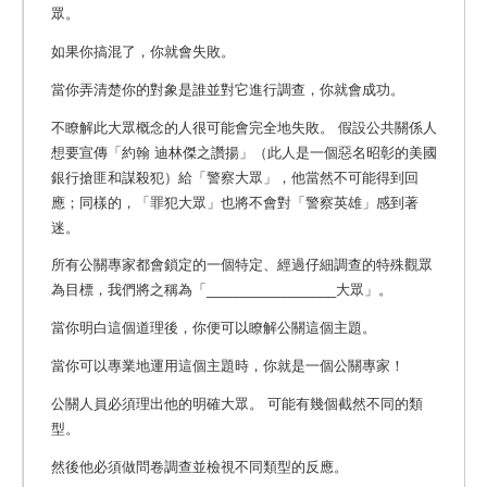
眾。
如果你搞混了，你就會失敗。
當你弄清楚你的對象是誰並對它進行調查，你就會成功。
不瞭解此大眾概念的人很可能會完全地失敗。 假設公共關係人
想要宣傳「約翰 迪林傑之讚揚」（此人是一個惡名昭彰的美國
銀行搶匪和謀殺犯）給「警察大眾」，他當然不可能得到回
應；同樣的，「罪犯大眾」也將不會對「警察英雄」感到著
迷。
所有公關專家都會鎖定的一個特定、經過仔細調查的特殊觀眾
為目標，我們將之稱為「_________________大眾」。
當你明白這個道理後，你便可以瞭解公關這個主題。
當你可以專業地運用這個主題時，你就是一個公關專家！
公關人員必須理出他的明確大眾。 可能有幾個截然不同的類
型。
然後他必須做問卷調查並檢視不同類型的反應。