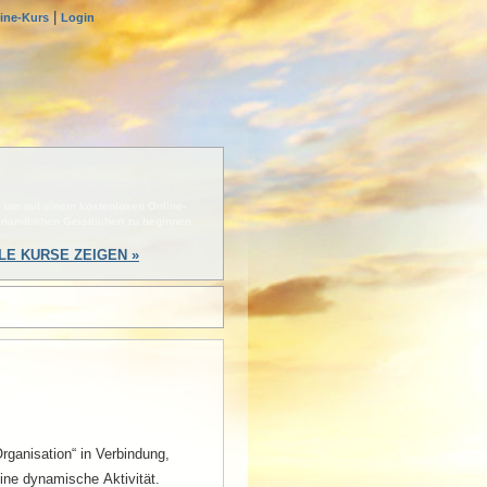
|
line-Kurs
Login
NNEN SIE JETZT »
, um mit einem kostenlosen Online-
enamtlichen Geistlichen zu beginnen
LE KURSE ZEIGEN »
rganisation“ in Verbindung,
ine dynamische Aktivität.