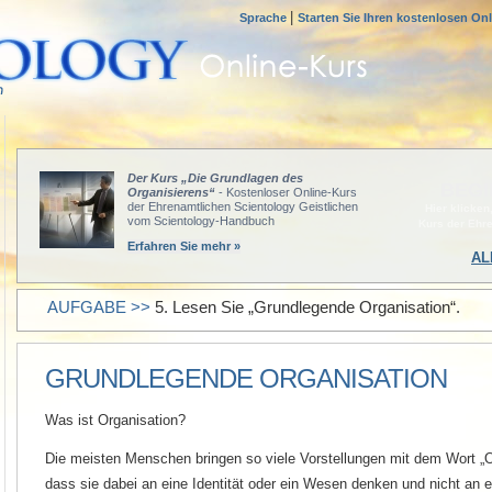
|
Sprache
Starten Sie Ihren kostenlosen On
Der Kurs „Die Grundlagen des
BEGI
Organisierens“
- Kostenloser Online-Kurs
der Ehrenamtlichen Scientology Geistlichen
Hier klicken
vom Scientology-Handbuch
Kurs der Ehr
Erfahren Sie mehr »
AL
AUFGABE >>
5. Lesen Sie „Grundlegende Organisation“.
GRUNDLEGENDE ORGANISATION
Was ist Organisation?
Die meisten Menschen bringen so viele Vorstellungen mit dem Wort „O
dass sie dabei an eine Identität oder ein Wesen denken und nicht an e