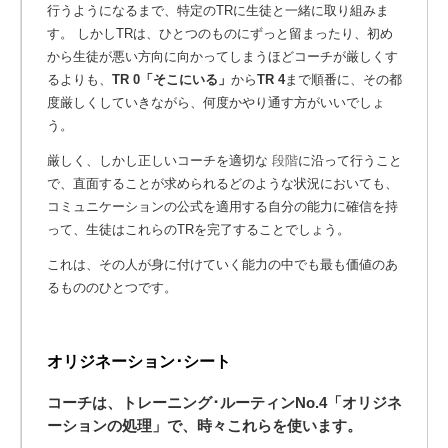
行うようになるまで、特定のTRに生徒と一緒に取り組みま
す。 しかしTRは、ひとつのものにずっと留まったり、初め
から生徒が悪い方向に向かってしまうほどコーチが厳しくす
るよりも、
TR 0「そこにいる」
から
TR 4
まで順番に、その都
度厳しくしていきながら、何度かやり通す方がいいでしょ
う。
厳しく、しかし正しいコーチを適切な
段階
に沿って行うこと
で、直面することが求められるどのような状況においても、
コミュニケーションの公式を適用する自分の能力に確信を持
って、生徒はこれらのTRを完了することでしょう。
これは、その人が身に付けていく能力の中でも最も価値のあ
るもののひとつです。
オリジネーション･シート
コーチは、トレーニング･ルーティンNo.4
「オリジネ
ーションの処理」
で、時々これらを使います。