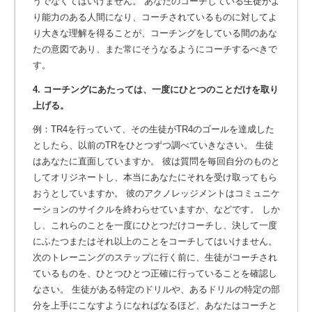
うでなくてはいけません。 あなたのコーチしている生徒がよ
り能力のある人間になり、コーチされているものに対してよ
り大きな理解を得ることが、コーチングをしている間のあな
たの意図であり、また常にそうなるようにコーチするべきで
す。
4. コーチングにあたっては、一度にひとつのことだけを取り
上げる。
例：TR4を行っていて、その生徒がTR4のゴールを達成した
としたら、以前のTRをひとつずつ調べていきなさい。 生徒
はあなたに直面していますか。 彼は質問を毎回自分のものと
してオリジネートし、本当にあなたにそれを受け取ってもら
おうとしていますか。 彼のアクノレッジメントはコミュニケ
ーションのサイクルを終わらせていますか、などです。 しか
し、これらのことを一度にひとつだけコーチし、決して一度
にふたつまたはそれ以上のことをコーチしてはいけません。
次のトレーニングのステップに行く前に、生徒がコーチされ
ているものを、ひとつひとつ正確に行っていることを確認し
なさい。 生徒がある特定のドリルや、あるドリルの特定の部
分を上手にこなすようになればなるほど、あなたはコーチと