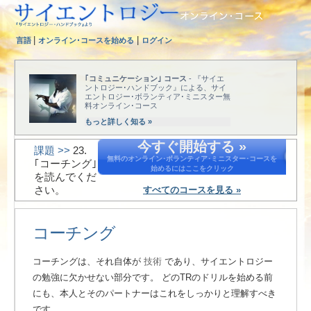
|
|
言語
オンライン･コースを始める
ログイン
｢コミュニケーション｣ コース
- 『サイエ
ントロジー･ハンドブック』による、サイ
エントロジー･ボランティア･ミニスター無
料オンライン･コース
もっと詳しく知る »
今すぐ開始する »
課題 >>
23.
無料のオンライン･ボランティア･ミニスター･コースを
｢コーチング｣
始めるにはここをクリック
を読んでくだ
さい。
すべてのコースを見る »
コーチング
コーチングは、それ自体が
技術
であり、サイエントロジー
の勉強に欠かせない部分です。 どのTRのドリルを始める前
にも、本人とそのパートナーはこれをしっかりと理解すべき
です。