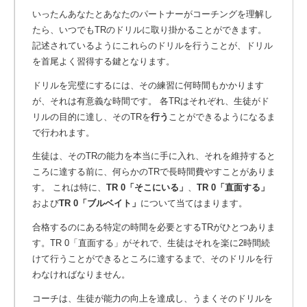
いったんあなたとあなたのパートナーがコーチングを理解し
たら、いつでもTRのドリルに取り掛かることができます。
記述されているようにこれらのドリルを行うことが、ドリル
を首尾よく習得する鍵となります。
ドリルを完璧にするには、その練習に何時間もかかります
が、それは有意義な時間です。 各TRはそれぞれ、生徒がド
リルの目的に達し、そのTRを
行う
ことができるようになるま
で行われます。
生徒は、そのTRの能力を本当に手に入れ、それを維持すると
ころに達する前に、何らかのTRで長時間費やすことがありま
す。 これは特に、
TR 0「そこにいる」
、
TR 0「直面する」
および
TR 0「ブルベイト」
について当てはまります。
合格するのにある特定の時間を必要とするTRがひとつありま
す。TR 0「直面する」がそれで、生徒はそれを楽に2時間続
けて行うことができるところに達するまで、そのドリルを行
わなければなりません。
コーチは、生徒が能力の向上を達成し、うまくそのドリルを