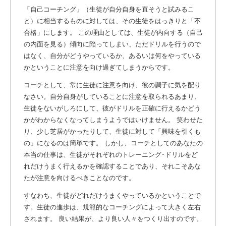
「自己コーチング」（生徒が自分自身を直そうと試みるこ
と）に相当するものに対しては、その生徒をはっきりと「不
合格」にします。 この理由としては、生徒が内向する（自己
の内面を見る）傾向に陥ってしまい、ただドリルを行うので
はなく、自分がどうやっているか、あるいは何をやっている
かということに注意を向け過ぎてしまうからです。
コーチとして、常に生徒に注意を向け、彼の調子に気を配り
なさい。自分自身がしていることに注意を取られるあまり、
生徒をないがしろにして、彼がドリルを正確に行えるかどう
かがわからなくなってしまうようではいけません。 笑わせた
り、少し芝居がかったりして、生徒に対して「興味を引くも
の」になるのは簡単です。 しかし、コーチとしてのあなたの
本当の仕事は、生徒がそれぞれのトレーニング･ドリルをど
れだけうまく行えるかを確認することであり、それこそあな
たが注意を向けるべきことなのです。
すなわち、生徒がどれだけうまくやっているかということで
す。生徒の進歩は、規範的なコーチングによって大きく左右
されます。 良い結果が、より良い人々をつくり出すのです。