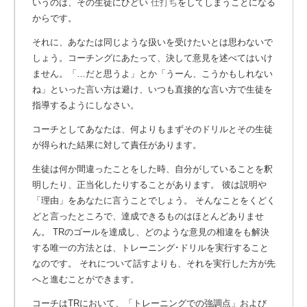
いうのは、その生徒にひどい
仕打ち
をしてしまうことになる
からです。
それに、あなたは同じような扱いを受けたいとは思わないで
しょう。コーチングにあたって、決して意見を述べてはいけ
ません。「…だと思うよ」とか「うーん、こうかもしれない
ね」といった言い方は避け、いつも直接的な言い方で生徒を
指導するようにしなさい。
コーチとしてあなたは、何よりもまずそのドリルとその生徒
が得られた結果に対して責任があります。
生徒は何か間違ったことをした時、自分がしていることを釈
明したり、正当化したりすることがあります。 彼は説明や
「理由」をあなたに言うことでしょう。 そんなことをくどく
どと言ったところで、達成できるものはほとんどありませ
ん。 TRのゴールを達成し、どのような意見の相違をも解決
する唯一の方法とは、トレーニング･ドリルを実行すること
なのです。 それについて話すよりも、それを実行した方が先
へと進むことができます。
コーチはTRにおいて、「トレーニングでの強調点」および