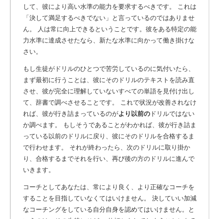
して、彼により高い水準の能力を要求するべきです。 これは
「決して満足するべきでない」と言っているのではありませ
ん。 人は常に向上できるということです。彼をある特定の能
力水準に達成させたなら、新たな水準に向かって働き掛けな
さい。
もし生徒がドリルのひとつで苦労しているのに気付いたら、
まず最初に行うことは、彼にそのドリルのテキストを読み直
させ、彼が完全に理解していないすべての単語を見付け出し
て、辞書で調べさせることです。 これで状況が改善されなけ
れば、彼が行き詰まっているのが
より以前の
ドリルではない
か調べます。 もしそうであることがわかれば、彼が行き詰ま
っている以前のドリルに戻り、彼にそのドリルを合格するま
で行わせます。 それが終わったら、次のドリルに取り掛か
り、合格するまでそれを行い、再び後の方のドリルに進んで
いきます。
コーチとしてあなたは、常により良く、より正確なコーチを
することを目指していなくてはいけません。 決していい加減
なコーチングをしている自分自身を認めてはいけません。と