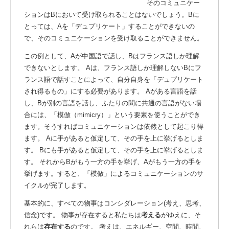
そのコミュニケー
ションはBにおいて受け取られることはないでしょう。
Bに
とっては、Aを「デュプリケート」することができないの
で、そのコミュニケーションを受け取ることができません。
この例として、Aが中国語で話し、Bはフランス語しか理解
できないとします。
Aは、フランス語しか理解しないBにフ
ランス語で話すことによって、自分自身を「デュプリケート
され得るもの」にする必要があります。
Aがある言語を話
し、Bが別の言語を話し、ふたりの間に共通の言語がない場
合には、「模倣（mimicry）」という要素を使うことができ
ます。そうすればコミュニケーションは依然として起こり得
ます。
Aに手があると仮定して、その手を上に挙げるとしま
す。
Bにも手があると仮定して、その手を上に挙げるとしま
す。
それからBがもう一方の手を挙げ、Aがもう一方の手を
挙げます。
すると、「模倣」によるコミュニケーションのサ
イクルが完了します。
基本的に、すべての物事はコンシダレーション(考え、思考、
信念)です。 物事が存在すると私たちは
考える
がゆえに、そ
れらは
存在する
のです。
考えは、エネルギー、空間、時間、