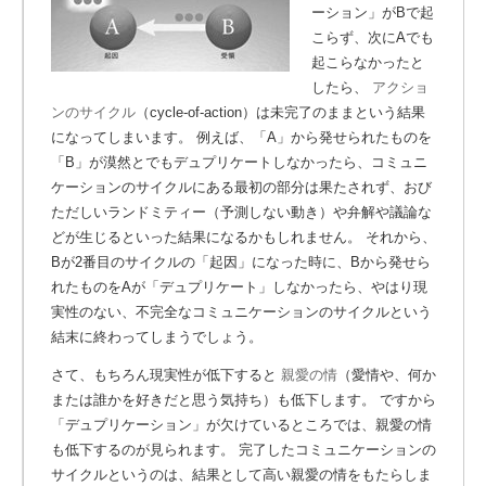
ーション」がBで起
こらず、次にAでも
起こらなかったと
したら、
アクショ
ンのサイクル
（cycle-of-action）は未完了のままという結果
になってしまいます。
例えば、「A」から発せられたものを
「B」が漠然とでもデュプリケートしなかったら、コミュニ
ケーションのサイクルにある最初の部分は果たされず、おび
ただしいランドミティー（予測しない動き）や弁解や議論な
どが生じるといった結果になるかもしれません。
それから、
Bが2番目のサイクルの「起因」になった時に、Bから発せら
れたものをAが「デュプリケート」しなかったら、やはり現
実性のない、不完全なコミュニケーションのサイクルという
結末に終わってしまうでしょう。
さて、もちろん現実性が低下すると
親愛の情
（愛情や、何か
または誰かを好きだと思う気持ち）も低下します。 ですから
「デュプリケーション」が欠けているところでは、親愛の情
も低下するのが見られます。 完了したコミュニケーションの
サイクルというのは、結果として高い親愛の情をもたらしま