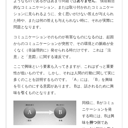
ようなものであるかはあまり問題では
ありません
。
強迫観念
的なコミュニケーション、または取り付かれたコミュニケー
ションに見られるように、全く思いがけない答えが与えられ
た時や、または何の答えも与えられない時に、それが実際に
問題となります。
コミュニケーションそのものが有害なものになるのは、起因
からのコミュニケーションが突然で、その環境との脈絡が全
くなく（非論理的に）発せられる時だけです。 これは「注
意」と「意図」に関する違反です。
ここで興味という要素も入ってきますが、これはずっと重要
性が低いものです。 しかし、それは人間の行動に関して実に
多くのことを説明するものです。
「A」には、「B」を興味
を引くものにする意図があります。
Bは、話されるために興
味を
引く
ものとなります。
同様に、Bがコミュ
ニケーションを発
する時には、Bは興
味を
持つ
側であ