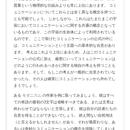
質量という物理的な仕組みよりも常に上位にあります。 コミ
ュニケーションについてこれらとは全く異なる概念を持つこ
とも可能でしょう。 しかしながら、これらはたまたまこの宇
宙においてコミュニケーションに関する共通の概念となって
いるものであり、この宇宙の生命体によって利用されている
ものです。 ここで挙げたコミュニケーションの公式の中に
は、コミュニケーションという主題への基本的な合意があり
ます。 考えはこれより上位にあるため、人はこのコミュニケ
ーションの公式に加え、厳密にいってコミュニケーションは
どのように行われるべきかに関する独自の考えを持つことも
あります。そして、もしこの考えが一般的に合意されていな
かったら、その人は確実にコミュニケーションから外れてし
まうでしょう。
ある
モダニズム
の作家を例に取ってみましょう。彼はすべ
ての単語の最初の3文字は省略すべきである、または文章は
終わらせてはならないと主張します。 彼は自分の読者たちの
合意を得ることができないでしょう。 絶え間ない自然淘汰
（と言えるかもしれません）があり、それが風変わりな、あ
るいは奇妙なコミュニケーションの概念を排除してしまいま