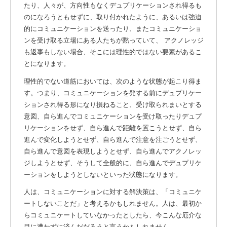
たり、人々が、方向性もなくデュプリケーションされ得るも
のになろうともせずに、取り付かれたように、あるいは強迫
的にコミュニケーションを送ったり、またコミュニケーショ
ンを受け取る立場にある人たちが黙っていて、 アクノレッジ
も返事もしない場合、そこには理性的ではない要素があるこ
とになります。
理性的でない道筋においては、次のような状態が起こり得ま
す。つまり、コミュニケーションを発する前にデュプリケー
ションされ得る形になり損ねること、受け取られまいとする
意図、自ら進んでコミュニケーションを受け取ったりデュプ
リケーションをせず、自ら進んで距離を置こうとせず、自ら
進んで変化しようとせず、自ら進んで注意を注ごうとせず、
自ら進んで意図を表現しようとせず、自ら進んでアクノレッ
ジしようとせず、そうして全般的に、自ら進んでデュプリケ
ーションをしようとしないといった状態になります。
人は、コミュニケーションに対する解決策は、「コミュニケ
ートしないことだ」と考えるかもしれません。人は、最初か
らコミュニケートしていなかったとしたら、今こんな厄介な
目に遭わずに済んだだろうと言うかもしれません。