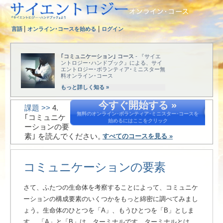
|
|
言語
オンライン･コースを始める
ログイン
｢コミュニケーション｣ コース
- 『サイエ
ントロジー･ハンドブック』による、サイ
エントロジー･ボランティア･ミニスター無
料オンライン･コース
もっと詳しく知る »
今すぐ開始する »
課題 >>
4.
無料のオンライン･ボランティア･ミニスター･コースを
｢コミュニケ
始めるにはここをクリック
ーションの要
素｣ を読んでください。
すべてのコースを見る »
コミュニケーションの要素
さて、ふたつの生命体を考察することによって、コミュニケ
ーションの構成要素のいくつかをもっと綿密に調べてみまし
ょう。生命体のひとつを「A」、もうひとつを「B」としま
す。
「A」と「B」は、ターミナルです。ターミナルとは、