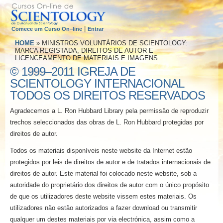
|
Comece um Curso On–line
Entrar
HOME
»
MINISTROS VOLUNTÁRIOS DE SCIENTOLOGY:
MARCA REGISTADA, DIREITOS DE AUTOR E
LICENCEAMENTO DE MATERIAIS E IMAGENS
©
1999–2011
IGREJA DE
SCIENTOLOGY INTERNACIONAL
TODOS OS DIREITOS RESERVADOS
Agradecemos a L. Ron Hubbard Library pela permissão de reproduzir
trechos seleccionados das obras de L. Ron Hubbard protegidas por
direitos de autor.
Todos os materiais disponíveis neste website da Internet estão
protegidos por leis de direitos de autor e de tratados internacionais de
direitos de autor. Este material foi colocado neste website, sob a
autoridade do proprietário dos direitos de autor com o único propósito
de que os utilizadores deste website vissem estes materiais. Os
utilizadores não estão autorizados a fazer download ou transmitir
qualquer um destes materiais por via electrónica, assim como a