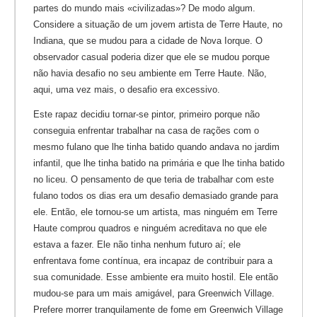
partes do mundo mais «civilizadas»? De modo algum.
Considere a situação de um jovem artista de Terre Haute, no
Indiana, que se mudou para a cidade de Nova Iorque. O
observador casual poderia dizer que ele se mudou porque
não havia desafio no seu ambiente em Terre Haute. Não,
aqui, uma vez mais, o desafio era excessivo.
Este rapaz decidiu tornar-se pintor, primeiro porque não
conseguia enfrentar trabalhar na casa de rações com o
mesmo fulano que lhe tinha batido quando andava no jardim
infantil, que lhe tinha batido na primária e que lhe tinha batido
no liceu. O pensamento de que teria de trabalhar com este
fulano todos os dias era um desafio demasiado grande para
ele. Então, ele tornou-se um artista, mas ninguém em Terre
Haute comprou quadros e ninguém acreditava no que ele
estava a fazer. Ele não tinha nenhum futuro aí; ele
enfrentava fome contínua, era incapaz de contribuir para a
sua comunidade. Esse ambiente era muito hostil. Ele então
mudou-se para um mais amigável, para Greenwich Village.
Prefere morrer tranquilamente de fome em Greenwich Village