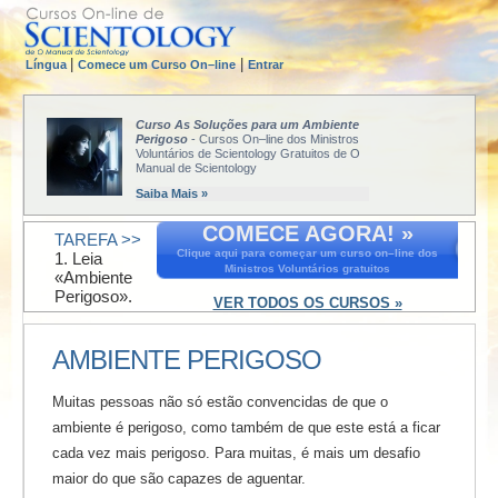
|
|
Língua
Comece um Curso On–line
Entrar
Curso As Soluções para um Ambiente
Perigoso
- Cursos On–line dos Ministros
Voluntários de Scientology Gratuitos de O
Manual de Scientology
Saiba Mais »
COMECE AGORA! »
TAREFA >>
Clique aqui para começar um curso on–line dos
1. Leia
Ministros Voluntários gratuitos
«Ambiente
Perigoso».
VER TODOS OS CURSOS »
AMBIENTE PERIGOSO
Muitas pessoas não só estão convencidas de que o
ambiente é perigoso, como também de que este está a ficar
cada vez mais perigoso. Para muitas, é mais um desafio
maior do que são capazes de aguentar.