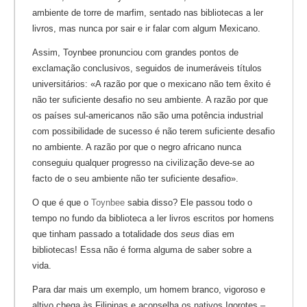
ambiente de torre de marfim, sentado nas bibliotecas a ler
livros, mas nunca por sair e ir falar com algum Mexicano.
Assim, Toynbee pronunciou com grandes pontos de
exclamação conclusivos, seguidos de inumeráveis títulos
universitários: «A razão por que o mexicano não tem êxito é
não ter suficiente desafio no seu ambiente. A razão por que
os países sul-americanos não são uma potência industrial
com possibilidade de sucesso é não terem suficiente desafio
no ambiente. A razão por que o negro africano nunca
conseguiu qualquer progresso na civilização deve-se ao
facto de o seu ambiente não ter suficiente desafio».
O que é que o
Toynbee
sabia disso? Ele passou todo o
tempo no fundo da biblioteca a ler livros escritos por homens
que tinham passado a totalidade dos
seus
dias em
bibliotecas! Essa não é forma alguma de saber sobre a
vida.
Para dar mais um exemplo, um homem branco, vigoroso e
altivo chega às Filipinas e aconselha os nativos Igorotes –