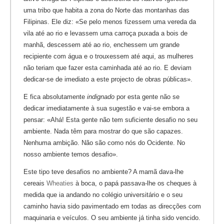
uma tribo que habita a zona do Norte das montanhas das
Filipinas. Ele diz: «Se pelo menos fizessem uma vereda da
vila até ao rio e levassem uma carroça puxada a bois de
manhã, descessem até ao rio, enchessem um grande
recipiente com água e o trouxessem até aqui, as mulheres
não teriam que fazer esta caminhada até ao rio. E deviam
dedicar-se de imediato a este projecto de obras públicas».
E fica absolutamente
indignado
por esta gente não se
dedicar imediatamente à sua sugestão e vai-se embora a
pensar: «Ahá! Esta gente não tem suficiente desafio no seu
ambiente. Nada têm para mostrar do que são capazes.
Nenhuma ambição. Não são como nós do Ocidente. No
nosso ambiente temos desafio».
Este tipo teve desafios no ambiente? A mamã dava-lhe
cereais
Wheaties
à boca, o papá passava-lhe os cheques à
medida que ia andando no colégio universitário e o seu
caminho havia sido pavimentado em todas as direcções com
maquinaria e veículos. O seu ambiente já tinha sido vencido.