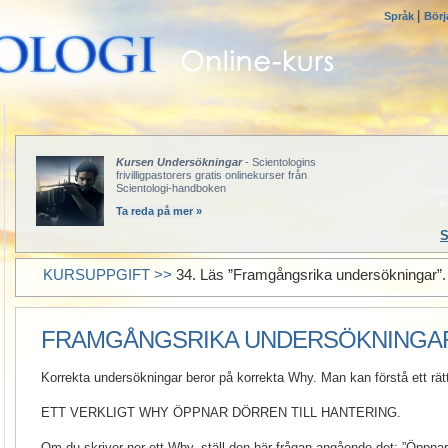
|
Språk
Börj
Kursen Undersökningar
- Scientologins
frivilligpastorers gratis onlinekurser från
Scientologi-handboken
Klick
f
Ta reda på mer »
S
KURSUPPGIFT >>
34. Läs ”Framgångsrika undersökningar”.
FRAMGÅNGSRIKA UNDERSÖKNINGA
Korrekta undersökningar beror på korrekta Why. Man kan förstå ett rä
ETT VERKLIGT WHY ÖPPNAR DÖRREN TILL HANTERING.
Om du skriver ner ett Why, ställ den här frågan angående det: ”Öppnar 