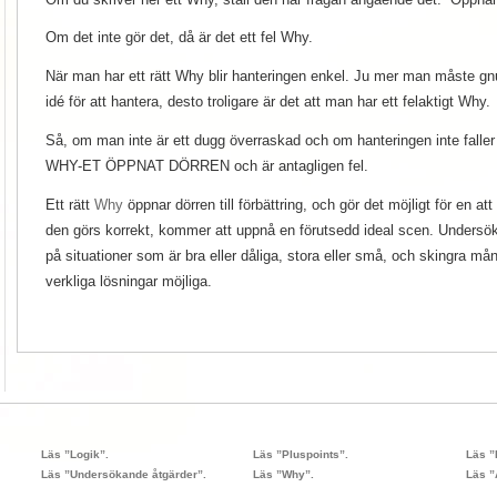
Om det inte gör det, då är det ett fel Why.
När man har ett rätt Why blir hanteringen enkel. Ju mer man måste gnu
idé för att hantera, desto troligare är det att man har ett felaktigt Why.
Så, om man inte är ett dugg överraskad och om hanteringen inte fall
WHY-ET ÖPPNAT DÖRREN och är antagligen fel.
Ett rätt
Why
öppnar dörren till förbättring, och gör det möjligt för en a
den görs korrekt, kommer att uppnå en förutsedd ideal scen. Undersök
på situationer som är bra eller dåliga, stora eller små, och skingra må
verkliga lösningar möjliga.
Läs ”Logik”.
Läs ”Pluspoints”.
Läs ”
Läs ”Undersökande åtgärder”.
Läs ”Why”.
Läs ”