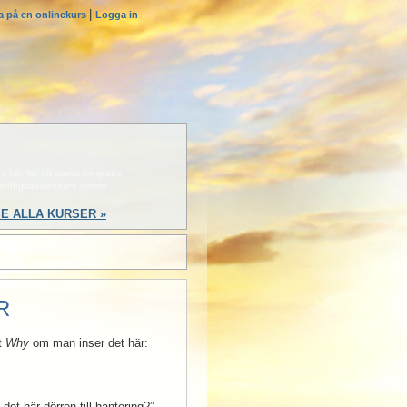
|
a på en onlinekurs
Logga in
BÖRJA NU »
a här för att starta en gratis
rivilligpastorskurs online
E ALLA KURSER »
R
tt
Why
om man inser det här:
det här dörren till hantering?”