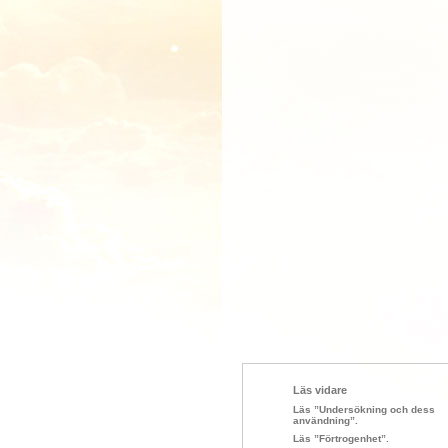
Läs vidare
Läs ”Undersökning och dess
användning”.
Läs ”Förtrogenhet”.