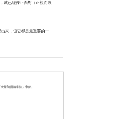
前，就已經停止面對（正視而沒
提出來，但它卻是最重要的一
「大聲朗誦清字法」章節。