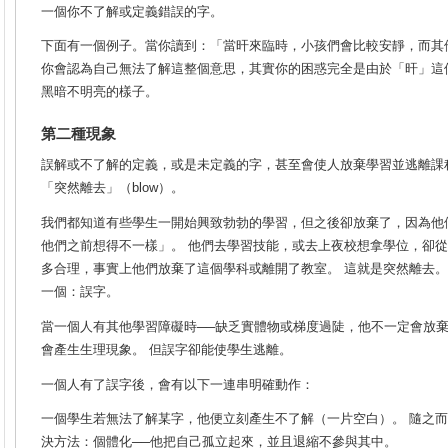
一個你不了解或定義錯誤的字。
下面有一個例子。當你讀到：「當旰來臨時，小孩們會比較安靜，而其
你會認為自己無法了解這整個意思，其實你的困惑完全是由於「旰」這
黑暗不明亮的樣子。
第二種現象
誤解或不了解的定義，或是未定義的字，甚至會使人放棄學習並逃離課
「突然離去」（blow）。
我們都知道有些學生一開始興致勃勃的學習，但之後卻放棄了，因為他
他們之前想得不一樣」。 他們去學習技能，或去上夜校想拿學位，卻從
多合理，事實上他們放棄了這個學科或離開了教室。 這就是突然離去。
一個：誤字。
當一個人有其他學習障礙時──缺乏實體物或梯度過陡，他不一定會放棄
會產生生理現象。 但誤字卻能使學生逃離。
一個人有了誤字後，會有以下一連串明確動作：
一個學生若無法了解某字，他便立刻產生不了解（一片空白）。
隨之而
決方法：個體化──他把自己孤立起來，並且退縮不參與其中。