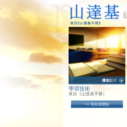
播放
影片
學習技術
來自《山達基手冊》
<< 現在就開始