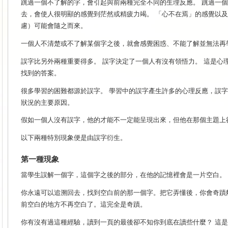
跳過一個不了解的字，會引起與前兩種完全不同的生理反應。 跳過一
去，會使人很明顯的感覺到茫然或精疲力竭。
「心不在焉」的感覺以及
慮）可能會隨之而來。
一個人不清楚或不了解某個字之後，就會感覺困惑、不能了解並無法再
誤字比另外兩種重要得多。 誤字決定了一個人有沒有領悟力。
這是心
找到的答案。
很多學習的困難都源於誤字。 學習中的誤字產生許多的心理反應，誤
狀況的主要原因。
假如一個人沒有誤字，他的才能不一定能呈現出來，但他在那個主題上
以下兩種特別現象便是由誤字衍生。
第一種現象
當學生誤解一個字，這個字之後的部分，在他的記憶裡會是一片空白。
你永遠可以追溯回去，找到空白前的那一個字。把它弄懂後，你會奇蹟
前空白的地方不再空白了。這完全是奇蹟。
你有沒有過這種經驗，讀到一頁的最後卻不知你到底在讀些什麼？ 這