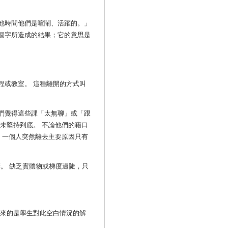
他時間他們是喧鬧、活躍的。」
個字所造成的結果；它的意思是
程或教室。
這種離開的方式叫
們覺得這些課「太無聊」或「跟
未堅持到底。 不論他們的藉口
 一個人突然離去主要原因只有
。 缺乏實體物或梯度過陡，只
來的是學生對此空白情況的解