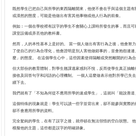
既然學生已把自己與所學的東西隔離開來，他便不會在乎與這個主題有
或漠然的態度，可能是他做出有害其他事物或他人行為的前奏。
例如︰一個在學校裡有誤字的學生不會關心上課時所發生的事，而且可
課堂設備或弄丟他的教科書。
然而，人的本性基本上是好的。 當一個人做出有害行為之後，他會努力
了使自己的行為合理化，他會證明是別人害他做錯事的，並會抱怨連連
麼」的態度。 在這個學生心中，這些因素使得隔離或突然離開的行為
但大部份的教育體制，對學生翹課逃家感到不悅，反而使學生真正抽離
接收及回答句字和詞語的心理機制。 一個人這麼做表示他對所學已失
續下去。
我們就有了「不知為何從不應用所學的速成學生」，這就叫「能說善道
這個特殊的現象就是：學生可以讀一些字並背出來，卻不能參與實際的
卻不會應用所學的資料。
完全駑鈍的學生，在有了誤字之後，就停頓在無法領悟的空白狀態。
他
模擬他的主題，這些都是誤字的明確跡象。