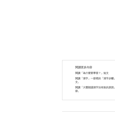
閱讀更多內容
閱讀「為什麼要學習？」短文
閱讀「清字」一節裡的「清字步驟
文。
閱讀「大聲朗誦清字法有效的原因
節。