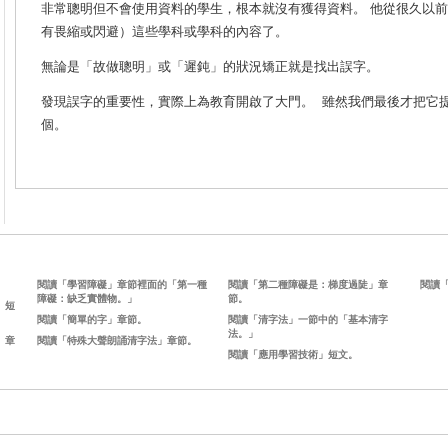
非常聰明但不會使用資料的學生，根本就沒有獲得資料。 他從很久以
有畏縮或閃避）這些學科或學科的內容了。
無論是「故做聰明」或「遲鈍」的狀況矯正就是找出誤字。
發現誤字的重要性，實際上為教育開啟了大門。
雖然我們最後才把它
個。
閱讀「學習障礙」章節裡面的「第一種
閱讀「第二種障礙是：梯度過陡」章
閱讀
障礙：缺乏實體物。」
節。
」短
閱讀「簡單的字」章節。
閱讀「清字法」一節中的「基本清字
法。」
」章
閱讀「特殊大聲朗誦清字法」章節。
閱讀「應用學習技術」短文。