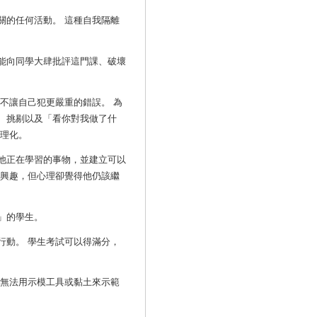
關的任何活動。 這種自我隔離
能向同學大肆批評這門課、破壞
不讓自己犯更嚴重的錯誤。 為
、挑剔以及「看你對我做了什
合理化。
他正在學習的事物，並建立可以
去興趣，但心理卻覺得他仍該繼
」的學生。
行動。 學生考試可以得滿分，
無法用示模工具或黏土來示範