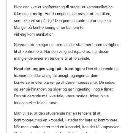
Hvor der ikke er konfrontering til stede, er kommunikation
ikke rigtigt mulig. Har du nogensinde prøvet at tale til en,
som ikke vil se på dig? Den person konfronterer dig ikke.
Mangel på konfrontering er en barriere for
virkelig kommunikation.
Nervøse trækninger og spændinger stammer fra en uvillighed
til at konfrontere. Når den villighed repareres, har disse
manglende evner en tendens til at forsvinde.
Hvad der lægges vægt på i træningen:
Den studerende og
træneren sidder ansigt til ansigt, og ingen af dem
konverserer eller prøver på at være interessante. De sidder
og ser på hinanden og siger og gør ingenting i nogle timer.
Den studerende må ikke tale, være rastløs, fnise, blive
forlegen eller falde i søvn.
Man vil se, at den studerende har en tendens til at
konfrontere
med
en kropsdel, i stedet for bare at konfrontere.
Når man konfronterer med en kropsdel, kan det få kropsdelen