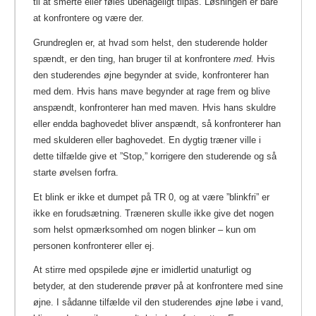
til at smerte eller føles ubehageligt tilpas. Løsningen er bare
at konfrontere og være der.
Grundreglen er, at hvad som helst, den studerende holder
spændt, er den ting, han bruger til at konfrontere
med.
Hvis
den studerendes øjne begynder at svide, konfronterer han
med dem. Hvis hans mave begynder at rage frem og blive
anspændt, konfronterer han med maven. Hvis hans skuldre
eller endda baghovedet bliver anspændt, så konfronterer han
med skulderen eller baghovedet. En dygtig træner ville i
dette tilfælde give et ”Stop,” korrigere den studerende og så
starte øvelsen forfra.
Et blink er ikke et dumpet på TR 0, og at være ”blinkfri” er
ikke en forudsætning. Træneren skulle ikke give det nogen
som helst opmærksomhed om nogen blinker – kun om
personen konfronterer eller ej.
At stirre med opspilede øjne er imidlertid unaturligt og
betyder, at den studerende prøver på at konfrontere med sine
øjne. I sådanne tilfælde vil den studerendes øjne løbe i vand,