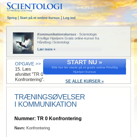
|
|
Sprog
Start på et online-kursus
Log ind
Kommunikationskursus
- Scientologis
Frivillige Hjælpere Gratis online-kurser fra
Håndbog i Scientologi
Lær mere »
START NU »
OPGAVE >>
Klik her for starte på et gratis online Frivillig
15. Læs
Hjælper-kursus
afsnittet ”TR 0
Konfrontering”.
SE ALLE KURSER »
TRÆNINGSØVELSER
I KOMMUNIKATION
Nummer: TR 0 Konfrontering
Navn:
Konfrontering