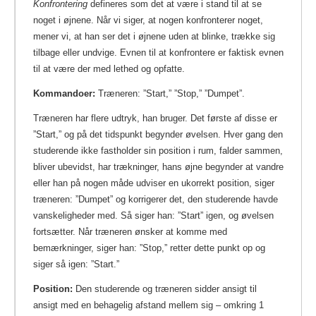
Konfrontering
defineres som det at være i stand til at se
noget i øjnene. Når vi siger, at nogen konfronterer noget,
mener vi, at han ser det i øjnene uden at blinke, trække sig
tilbage eller undvige. Evnen til at konfrontere er faktisk evnen
til at være der med lethed og opfatte.
Kommandoer:
Træneren: ”Start,” ”Stop,” ”Dumpet”.
Træneren har flere udtryk, han bruger. Det første af disse er
”Start,” og på det tidspunkt begynder øvelsen. Hver gang den
studerende ikke fastholder sin position i rum, falder sammen,
bliver ubevidst, har trækninger, hans øjne begynder at vandre
eller han på nogen måde udviser en ukorrekt position, siger
træneren: ”Dumpet” og korrigerer det, den studerende havde
vanskeligheder med. Så siger han: ”Start” igen, og øvelsen
fortsætter. Når træneren ønsker at komme med
bemærkninger, siger han: ”Stop,” retter dette punkt op og
siger så igen: ”Start.”
Position:
Den studerende og træneren sidder ansigt til
ansigt med en behagelig afstand mellem sig – omkring 1