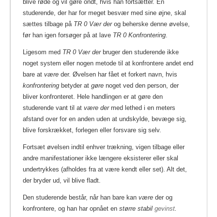
blive røde og vil gøre ondt, hvis han fortsætter. En
studerende, der har for meget besvær med sine øjne, skal
sættes tilbage på
TR 0 Vær der
og beherske denne øvelse,
før han igen forsøger på at lave
TR 0 Konfrontering
.
Ligesom med
TR 0 Vær der
bruger den studerende ikke
noget system eller nogen metode til at konfrontere andet end
bare at
være
der. Øvelsen har fået et forkert navn, hvis
konfrontering
betyder at
gøre
noget ved den person, der
bliver konfronteret. Hele handlingen er at gøre den
studerende vant til at
være der
med lethed i en meters
afstand over for en anden uden at undskylde, bevæge sig,
blive forskrækket, forlegen eller forsvare sig selv.
Fortsæt øvelsen indtil enhver trækning, vigen tilbage eller
andre manifestationer ikke længere eksisterer eller skal
undertrykkes (afholdes fra at være kendt eller set). Alt det,
der bryder ud, vil blive fladt.
Den studerende består, når han bare kan
være
der og
konfrontere, og han har opnået en
større stabil
gevinst
.