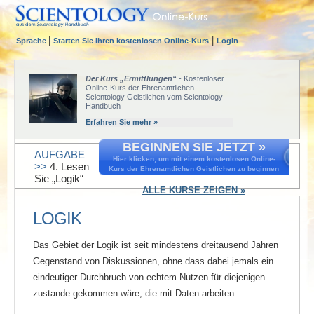
|
|
Sprache
Starten Sie Ihren kostenlosen Online-Kurs
Login
Der Kurs „Ermittlungen“
- Kostenloser
Online-Kurs der Ehrenamtlichen
Scientology Geistlichen vom Scientology-
Handbuch
Erfahren Sie mehr »
BEGINNEN SIE JETZT »
AUFGABE
Hier klicken, um mit einem kostenlosen Online-
>>
4. Lesen
Kurs der Ehrenamtlichen Geistlichen zu beginnen
Sie „Logik“
ALLE KURSE ZEIGEN »
LOGIK
Das Gebiet der Logik ist seit mindestens dreitausend Jahren
Gegenstand von Diskussionen, ohne dass dabei jemals ein
eindeutiger Durchbruch von echtem Nutzen für diejenigen
zustande gekommen wäre, die mit Daten arbeiten.