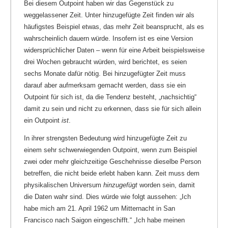
Bei diesem Outpoint haben wir das Gegenstück zu
weggelassener Zeit. Unter hinzugefügte Zeit finden wir als
häufigstes Beispiel etwas, das mehr Zeit beansprucht, als es
wahrscheinlich dauern würde. Insofern ist es eine Version
widersprüchlicher Daten – wenn für eine Arbeit beispielsweise
drei Wochen gebraucht würden, wird berichtet, es seien
sechs Monate dafür nötig. Bei hinzugefügter Zeit muss
darauf aber aufmerksam gemacht werden, dass sie ein
Outpoint für sich ist, da die Tendenz besteht, „nachsichtig“
damit zu sein und nicht zu erkennen, dass sie für sich allein
ein Outpoint
ist
.
In ihrer strengsten Bedeutung wird hinzugefügte Zeit zu
einem sehr schwerwiegenden Outpoint, wenn zum Beispiel
zwei oder mehr gleichzeitige Geschehnisse dieselbe Person
betreffen, die nicht beide erlebt haben kann. Zeit muss dem
physikalischen Universum
hinzugefügt
worden sein, damit
die Daten wahr sind. Dies würde wie folgt aussehen: „Ich
habe mich am 21. April 1962 um Mitternacht in San
Francisco nach Saigon eingeschifft.“ „Ich habe meinen