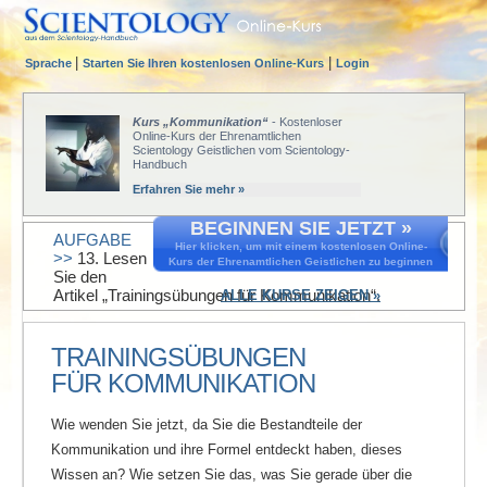
|
|
Sprache
Starten Sie Ihren kostenlosen Online-Kurs
Login
Kurs „Kommunikation“
- Kostenloser
Online-Kurs der Ehrenamtlichen
Scientology Geistlichen vom Scientology-
Handbuch
Erfahren Sie mehr »
BEGINNEN SIE JETZT »
AUFGABE
Hier klicken, um mit einem kostenlosen Online-
>>
13. Lesen
Kurs der Ehrenamtlichen Geistlichen zu beginnen
Sie den
Artikel „Trainingsübungen für Kommunikation“.
ALLE KURSE ZEIGEN »
TRAININGSÜBUNGEN
FÜR KOMMUNIKATION
Wie wenden Sie jetzt, da Sie die Bestandteile der
Kommunikation und ihre Formel entdeckt haben, dieses
Wissen an? Wie setzen Sie das, was Sie gerade über die